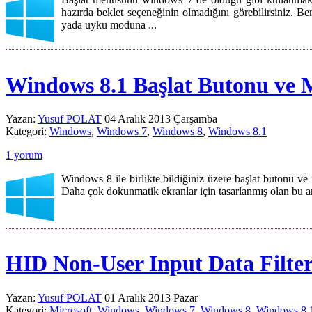
hazırda beklet seçeneğinin olmadığını görebilirsiniz. Ben
yada uyku moduna ...
Windows 8.1 Başlat Butonu ve
Yazan:
Yusuf POLAT
04 Aralık 2013 Çarşamba
Kategori:
Windows
,
Windows 7
,
Windows 8
,
Windows 8.1
1 yorum
Windows 8 ile birlikte bildiğiniz üzere başlat butonu v
Daha çok dokunmatik ekranlar için tasarlanmış olan bu ar
HID Non-User Input Data Filte
Yazan:
Yusuf POLAT
01 Aralık 2013 Pazar
Kategori:
Microsoft
,
Windows
,
Windows 7
,
Windows 8
,
Windows 8.