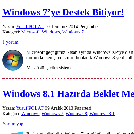
Windows 7’ye Destek Bitiyor!
Yazan:
Yusuf POLAT
10 Temmuz 2014 Perşembe
Kategori:
Microsoft
,
Windows
,
Windows 7
1 yorum
Microsoft geçtiğimiz Nisan ayında Windows XP’ye olan d
durumda iken şimdi zorunlu olarak Windows 8 yeni hali 
Masaüstü işletim sistemi ...
Windows 8.1 Hazırda Beklet M
Yazan:
Yusuf POLAT
09 Aralık 2013 Pazartesi
Kategori:
Windows
,
Windows 7
,
Windows 8
,
Windows 8.1
Yorum yap
Başlat menüsünü windows 7‘de olduğu gibi kullanmak i