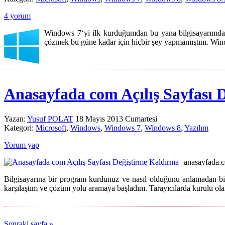
4 yorum
Windows 7‘yi ilk kurduğumdan bu yana bilgisayarımda ki
çözmek bu güne kadar için hiçbir şey yapmamıştım. Window
Anasayfada com Açılış Sayfası 
Yazan:
Yusuf POLAT
18 Mayıs 2013 Cumartesi
Kategori:
Microsoft
,
Windows
,
Windows 7
,
Windows 8
,
Yazılım
Yorum yap
anasayfada.c
Bilgisayarına bir program kurdunuz ve nasıl olduğunu anlamadan bir
karşılaştım ve çözüm yolu aramaya başladım. Tarayıcılarda kurulu olan 
Sonraki sayfa »