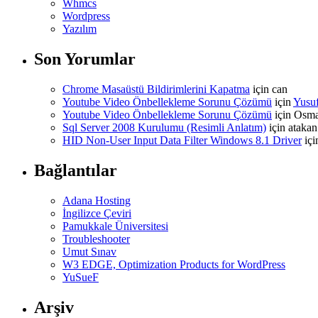
Whmcs
Wordpress
Yazılım
Son Yorumlar
Chrome Masaüstü Bildirimlerini Kapatma
için
can
Youtube Video Önbellekleme Sorunu Çözümü
için
Yusu
Youtube Video Önbellekleme Sorunu Çözümü
için
Osm
Sql Server 2008 Kurulumu (Resimli Anlatım)
için
atakan
HID Non-User Input Data Filter Windows 8.1 Driver
iç
Bağlantılar
Adana Hosting
İngilizce Çeviri
Pamukkale Üniversitesi
Troubleshooter
Umut Sınav
W3 EDGE, Optimization Products for WordPress
YuSueF
Arşiv