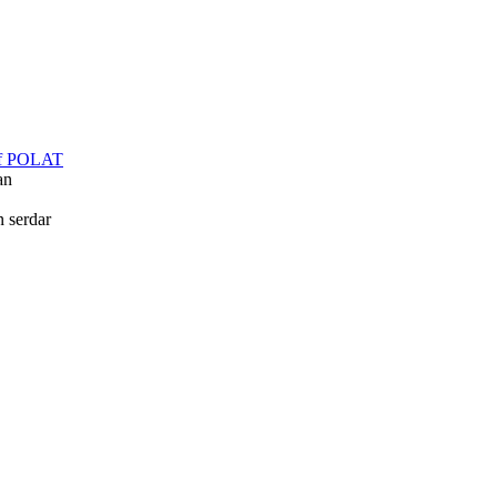
f POLAT
an
in
serdar