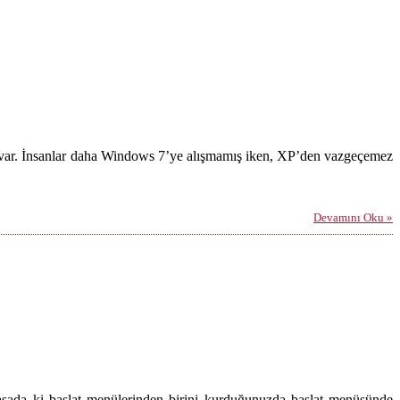
i var. İnsanlar daha Windows 7’ye alışmamış iken, XP’den vazgeçemez
Devamını Oku »
asada ki başlat menülerinden birini kurduğunuzda başlat menüsünde