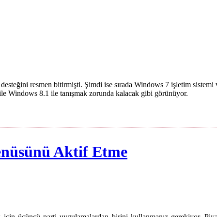
esteğini resmen bitirmişti. Şimdi ise sırada Windows 7 işletim sistem
ile Windows 8.1 ile tanışmak zorunda kalacak gibi görünüyor.
enüsünü Aktif Etme
çin üçüncü parti uygulamalardan birini kullanmanız gerekiyor. Piy