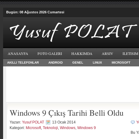
Bugün: 08 Ağustos 2026 Cumartesi
ANASAYFA
FOTO GALERI
HAKKIMDA
ARSIV
ILETISIM
AKILLI TELEFONLAR
ANDROID
GENEL
LINUX
MICROSOFT
Windows 9 Çıkış Tarihi Belli Oldu
Yazan:
Yusuf POLAT
13 Ocak 2014
Y
Kategori:
Microsoft
,
Teknoloji
,
Windows
,
Windows 9
Bu Y