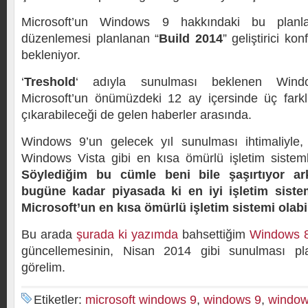
Microsoft’un Windows 9 hakkındaki bu planl
düzenlemesi planlanan “
Build 2014
” geliştirici k
bekleniyor.
‘
Treshold
‘ adıyla sunulması beklenen Wind
Microsoft’un önümüzdeki 12 ay içersinde üç fark
çıkarabileceği de gelen haberler arasında.
Windows 9’un gelecek yıl sunulması ihtimaliyle,
Windows Vista gibi en kısa ömürlü işletim sistemler
Söylediğim bu cümle beni bile şaşırtıyor ar
bugüne kadar piyasada ki en iyi işletim sist
Microsoft’un en kısa ömürlü işletim sistemi olabil
Bu arada
şurada ki yazımda
bahsettiğim
Windows 
güncellemesinin, Nisan 2014 gibi sunulması pla
görelim.
Etiketler:
microsoft windows 9
,
windows 9
,
window