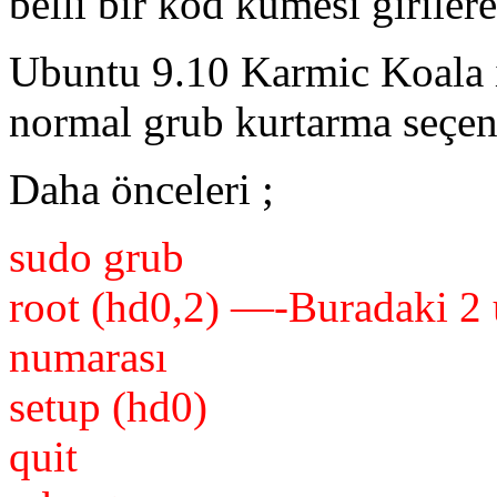
belli bir kod kümesi girilere
Ubuntu 9.10 Karmic Koala il
normal grub kurtarma seçene
Daha önceleri ;
sudo grub
root (hd0,2) —-Buradaki 2 
numarası
setup (hd0)
quit