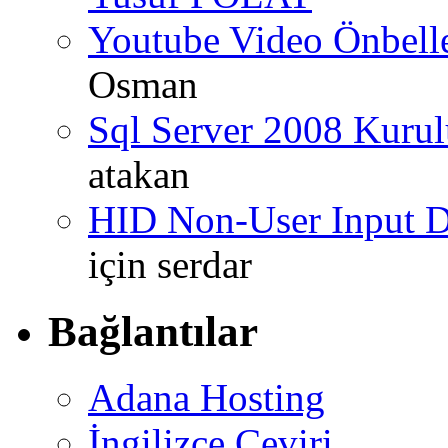
Youtube Video Önbel
Osman
Sql Server 2008 Kurul
atakan
HID Non-User Input Da
için
serdar
Bağlantılar
Adana Hosting
İngilizce Çeviri