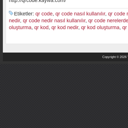
http://qrcode.kaywa.com/
Etiketler:
qr code
,
qr code nasıl kullanılır
,
qr code 
nedir
,
qr code nedir nasıl kullanılır
,
qr code nerelerde 
oluşturma
,
qr kod
,
qr kod nedir
,
qr kod oluşturma
,
qr
Copyright © 2026