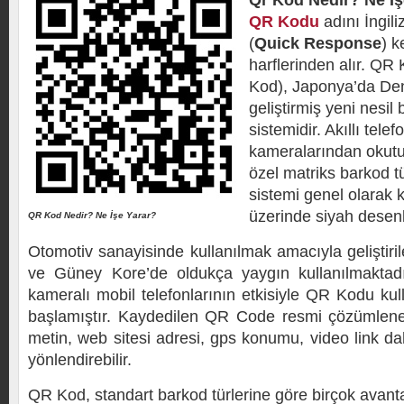
Qr Kod Nedir? Ne İş
QR Kodu
adını İngil
(
Quick Response
) k
harflerinden alır. Q
Kod), Japonya’da De
geliştirmiş yeni nesil
sistemidir. Akıllı tele
kameralarından okutul
özel matriks barkod t
sistemi genel olarak
üzerinde siyah desenl
QR Kod Nedir? Ne İşe Yarar?
Otomotiv sanayisinde kullanılmak amacıyla geliştiri
ve Güney Kore’de oldukça yaygın kullanılmaktadı
kameralı mobil telefonlarının etkisiyle QR Kodu ku
başlamıştır. Kaydedilen QR Code resmi çözümlener
metin, web sitesi adresi, gps konumu, video link dah
yönlendirebilir.
QR Kod, standart barkod türlerine göre birçok avanta