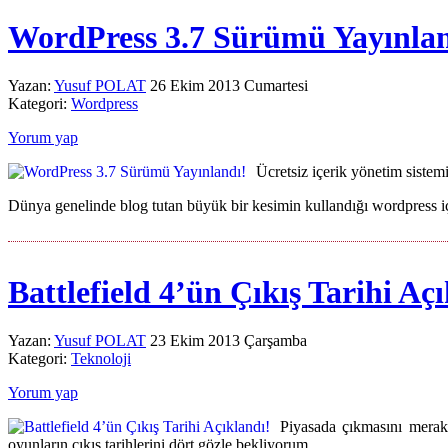
WordPress 3.7 Sürümü Yayınlan
Yazan:
Yusuf POLAT
26 Ekim 2013 Cumartesi
Kategori:
Wordpress
Yorum yap
Ücretsiz içerik yönetim siste
Dünya genelinde blog tutan büyük bir kesimin kullandığı wordpress i
Battlefield 4’ün Çıkış Tarihi Aç
Yazan:
Yusuf POLAT
23 Ekim 2013 Çarşamba
Kategori:
Teknoloji
Yorum yap
Piyasada çıkmasını merakl
oyunların çıkış tarihlerini dört gözle bekliyorum.