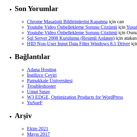
Son Yorumlar
Chrome Masaüstü Bildirimlerini Kapatma
için
can
Youtube Video Önbellekleme Sorunu Çözümü
için
Yusu
Youtube Video Önbellekleme Sorunu Çözümü
için
Osm
Sql Server 2008 Kurulumu (Resimli Anlatım)
için
atakan
HID Non-User Input Data Filter Windows 8.1 Driver
iç
Bağlantılar
Adana Hosting
İngilizce Çeviri
Pamukkale Üniversitesi
Troubleshooter
Umut Sınav
W3 EDGE, Optimization Products for WordPress
YuSueF
Arşiv
Ekim 2021
Mayıs 2017