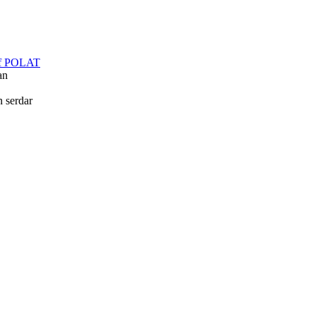
f POLAT
an
in
serdar