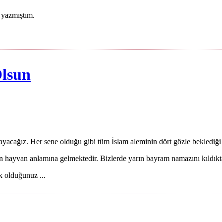
ı yazmıştım.
lsun
yacağız. Her sene olduğu gibi tüm İslam aleminin dört gözle beklediğ
 hayvan anlamına gelmektedir. Bizlerde yarın bayram namazını kıldıktan
 olduğunuz ...