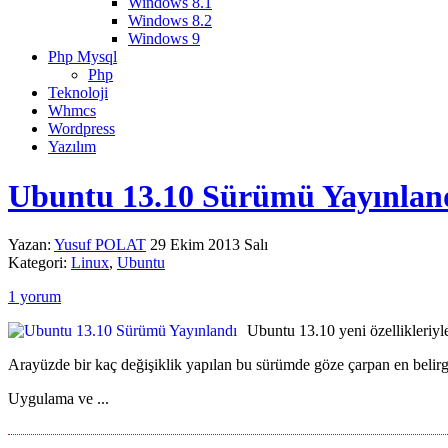
Windows 8.1
Windows 8.2
Windows 9
Php Mysql
Php
Teknoloji
Whmcs
Wordpress
Yazılım
Ubuntu 13.10 Sürümü Yayınlan
Yazan:
Yusuf POLAT
29 Ekim 2013 Salı
Kategori:
Linux
,
Ubuntu
1 yorum
Ubuntu 13.10 yeni özellikleriy
Arayüzde bir kaç değişiklik yapılan bu sürümde göze çarpan en belirgin 
Uygulama ve ...