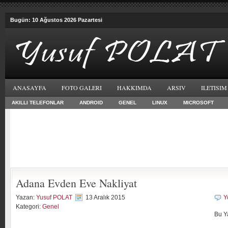
Bugün: 10 Ağustos 2026 Pazartesi
ANASAYFA
FOTO GALERI
HAKKIMDA
ARSIV
ILETISIM
AKILLI TELEFONLAR
ANDROID
GENEL
LINUX
MICROSOFT
Adana Evden Eve Nakliyat
Yazan:
Yusuf POLAT
13 Aralık 2015
Y
Kategori:
Genel
Bu Y