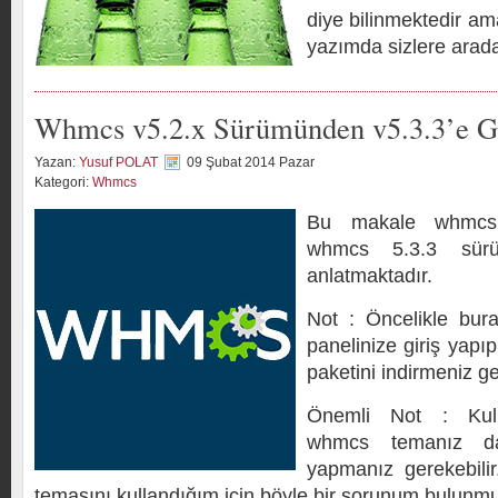
diye bilinmektedir ama
yazımda sizlere aradak
Whmcs v5.2.x Sürümünden v5.3.3’e G
Yazan:
Yusuf POLAT
09 Şubat 2014 Pazar
Kategori:
Whmcs
Bu makale whmcs
whmcs 5.3.3 sürü
anlatmaktadır.
Not : Öncelikle bur
panelinize giriş yap
paketini indirmeniz g
Önemli Not : Kul
whmcs temanız da 
yapmanız gerekebili
temasını kullandığım için böyle bir sorunum bulunmuy