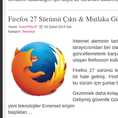
Firefox 27 Sürümü Çıktı & Mutlaka Gü
Yazan:
Yusuf POLAT
04 Şubat 2014 Salı
Kategori:
Teknoloji
İnternet aleminin ta
tarayıcısından biri ol
güncellemelerle kar
ulaşan firefoxson kulla
Firefox 27 sürümü ile
bir hale gelmiş. Fire
bu sürüm için şunlar be
Gezinmek daha kolay
Gelişmiş güvenlik Güç
yeni teknolojiler Evrensel erişim
başlıkları ...