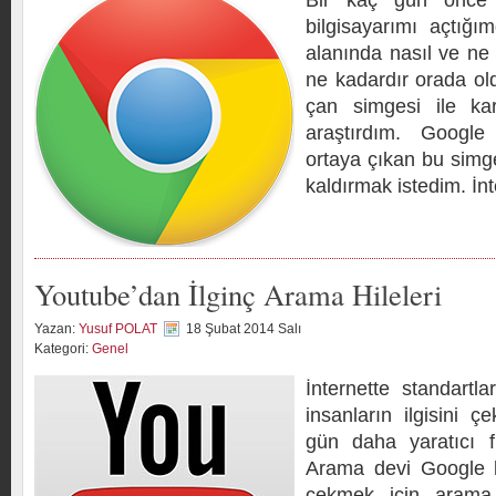
Bir kaç gün önce
bilgisayarımı açtığı
alanında nasıl ve ne
ne kadardır orada ol
çan simgesi ile karş
araştırdım. Google
ortaya çıkan bu simge
kaldırmak istedim. İnt
Youtube’dan İlginç Arama Hileleri
Yazan:
Yusuf POLAT
18 Şubat 2014 Salı
Kategori:
Genel
İnternette standartl
insanların ilgisini 
gün daha yaratıcı fi
Arama devi Google ku
çekmek için arama