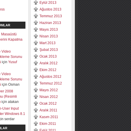
Eylül 2013
ess
Ağustos 2013
Temmuz 2013
Haziran 2013
UMLAR
Mayıs 2013
 Masaüstü
Nisan 2013
mlerini Kapatma
Mart 2013
Şubat 2013
e Video
Ocak 2013
ekleme Sorunu
ü
için
Yusuf
Aralık 2012
Ekim 2012
e Video
Ağustos 2012
ekleme Sorunu
Temmuz 2012
ü
için
Osman
Mayıs 2012
ver 2008
u (Resimli
Nisan 2012
)
için
atakan
Ocak 2012
-User Input
Aralık 2011
lter Windows 8.1
Kasım 2011
çin
serdar
Ekim 2011
ILAR
Eylül 2011