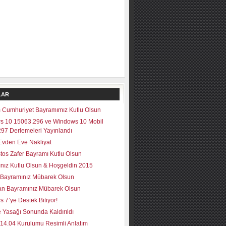
LAR
 Cumhuriyet Bayramımız Kutlu Olsun
s 10 15063.296 ve Windows 10 Mobil
97 Derlemeleri Yayınlandı
vden Eve Nakliyat
tos Zafer Bayramı Kutlu Olsun
lınız Kutlu Olsun & Hoşgeldin 2015
Bayramınız Mübarek Olsun
n Bayramınız Mübarek Olsun
 7’ye Destek Bitiyor!
 Yasağı Sonunda Kaldırıldı
14.04 Kurulumu Resimli Anlatım