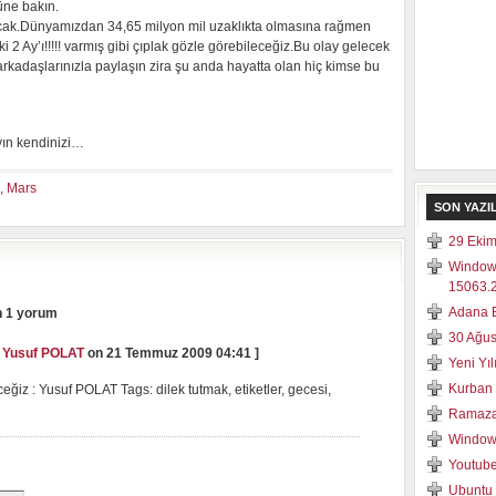
üne bakın.
acak.Dünyamızdan 34,65 milyon mil uzaklıkta olmasına rağmen
 Ay’ı!!!!! varmış gibi çıplak gözle görebileceğiz.Bu olay gelecek
arkadaşlarınızla paylaşın zira şu anda hayatta olan hiç kimse bu
yın kendinizi…
,
Mars
SON YAZI
29 Ekim
Window
15063.2
Adana E
n 1 yorum
30 Ağus
: Yusuf POLAT
on 21 Temmuz 2009 04:41 ]
Yeni Yı
Kurban 
eğiz : Yusuf POLAT Tags: dilek tutmak, etiketler, gecesi,
Ramaza
Windows
Youtube
Ubuntu 