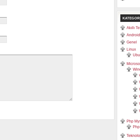
KATEGOR
Akıllı T
Android
Genel
Linux
Ubu
Microso
Win
Php My
Php
Teknolo