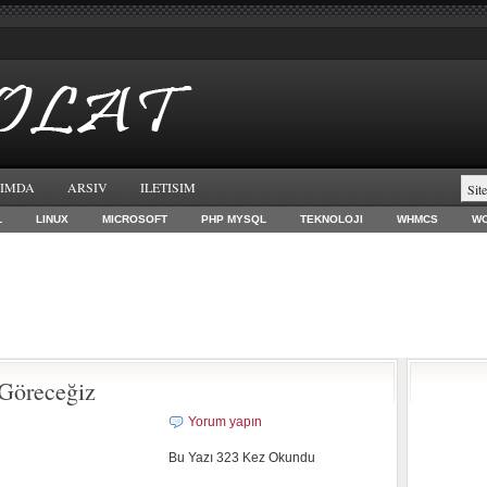
IMDA
ARSIV
ILETISIM
L
LINUX
MICROSOFT
PHP MYSQL
TEKNOLOJI
WHMCS
W
 Göreceğiz
Yorum yapın
Bu Yazı 323 Kez Okundu