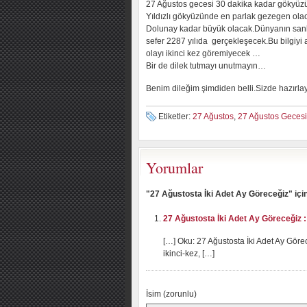
27 Ağustos gecesi 30 dakika kadar gökyüz
Yıldızlı gökyüzünde en parlak gezegen ol
Dolunay kadar büyük olacak.Dünyanın sanki 2
sefer 2287 yılıda gerçekleşecek.Bu bilgiyi 
olayı ikinci kez göremiyecek …
Bir de dilek tutmayı unutmayın…
Benim dileğim şimdiden belli.Sizde hazırla
Etiketler:
27 Ağustos
,
27 Ağustos Gecesi
Yorumlar
"27 Ağustosta İki Adet Ay Göreceğiz" içi
27 Ağustosta İki Adet Ay Göreceğiz 
[…] Oku: 27 Ağustosta İki Adet Ay Görec
ikinci-kez, […]
İsim (zorunlu)