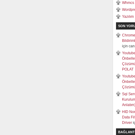
Whmcs
Wordpr
Yazılım
SON YOR
Chrome
Bildiri
için
can
Youtub
Önbell
Çözüm
POLAT
Youtub
Önbell
Çözüm
Sql Ser
Kurulum
Anlatım
HID Non
Data Fi
Driver
i
BAĞLANT