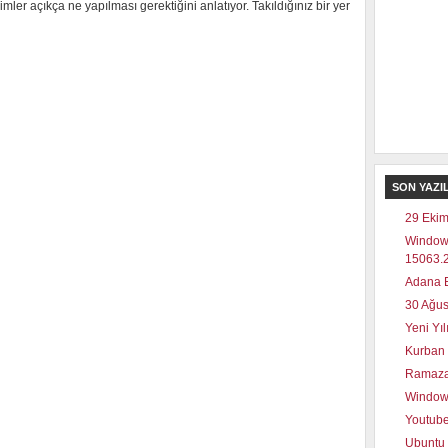
r açıkça ne yapılması gerektiğini anlatıyor. Takıldığınız bir yer
SON YAZI
29 Ekim
Window
15063.2
Adana E
30 Ağus
Yeni Yı
Kurban 
Ramaza
Windows
Youtube
Ubuntu 