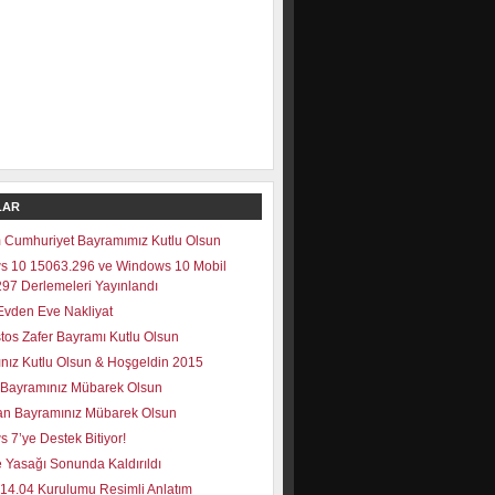
LAR
 Cumhuriyet Bayramımız Kutlu Olsun
s 10 15063.296 ve Windows 10 Mobil
97 Derlemeleri Yayınlandı
vden Eve Nakliyat
tos Zafer Bayramı Kutlu Olsun
lınız Kutlu Olsun & Hoşgeldin 2015
Bayramınız Mübarek Olsun
n Bayramınız Mübarek Olsun
 7’ye Destek Bitiyor!
 Yasağı Sonunda Kaldırıldı
14.04 Kurulumu Resimli Anlatım