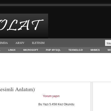
IMDA
ARSIV
ILETISIM
L
LINUX
MICROSOFT
PHP MYSQL
TEKNOLOJI
WHMCS
W
esimli Anlatım)
Yorum yapın
Bu Yazı 5.458 Kez Okundu