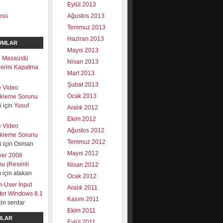
Eylül 2013
ess
Ağustos 2013
Temmuz 2013
Haziran 2013
UMLAR
Mayıs 2013
 Masaüstü
Nisan 2013
mlerini Kapatma
Mart 2013
Şubat 2013
e Video
Ocak 2013
ekleme Sorunu
ü
için
Yusuf
Aralık 2012
Ekim 2012
e Video
Ağustos 2012
ekleme Sorunu
Temmuz 2012
ü
için
Osman
Mayıs 2012
ver 2008
u (Resimli
Nisan 2012
)
için
atakan
Ocak 2012
-User Input
Aralık 2011
lter Windows 8.1
Kasım 2011
çin
serdar
Ekim 2011
ILAR
Eylül 2011