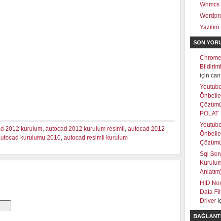
Whmcs
Wordpr
Yazılım
SON YOR
Chrome
Bildiri
için
can
Youtub
Önbell
Çözüm
POLAT
Youtub
ad 2012 kurulum
,
autocad 2012 kurulum resimli
,
autocad 2012
Önbell
autocad kurulumu 2010
,
autocad resimli kurulum
Çözüm
Sql Ser
Kurulum
Anlatım
HID Non
Data Fi
Driver
i
BAĞLANT