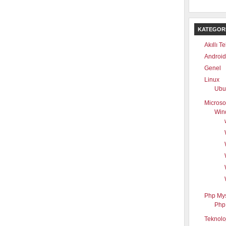
KATEGOR
Akıllı T
Android
Genel
Linux
Ubu
Microso
Win
Php My
Php
Teknolo