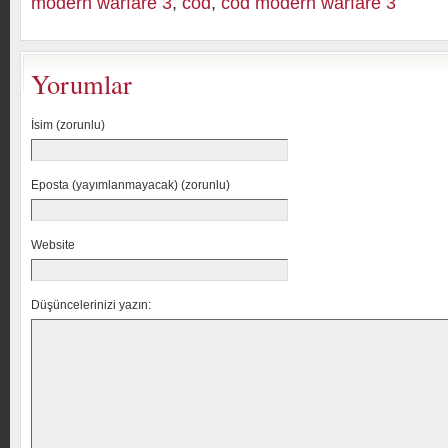
modern warfare 3
,
cod
,
cod modern warfare 3
Yorumlar
İsim (zorunlu)
Eposta (yayımlanmayacak) (zorunlu)
Website
Düşüncelerinizi yazın: