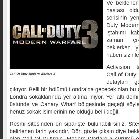
Ve beklenen
hastası ol
serisinin ye
Duty Modern
iştahımı kab
zaman çık
beklerken 
haberi sizinl
Activision t
Call of Duty
Call Of Duty Modern Warfare 3
detayları 
çıkıyor. Belli bir bölümü Londra’da geçecek olan bu
Londra sokaklarında yer altına iniyor. Yer altı demir
üstünde ve Canary Wharf bölgesinde geçeği söyl
henüz sokak isimlerinin ne olduğu belli değil.
Resmi sitesinden ön siparişte bulunabilirsiniz. Sit
belirlenen tarih yakındır. Dört gözle çıksın diye bek
olan Call Of Duty’nin, Modern Warfare 3 sürümü ö