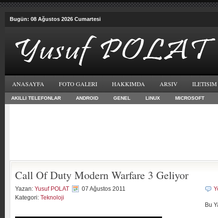
Bugün: 08 Ağustos 2026 Cumartesi
ANASAYFA
FOTO GALERI
HAKKIMDA
ARSIV
ILETISIM
AKILLI TELEFONLAR
ANDROID
GENEL
LINUX
MICROSOFT
Call Of Duty Modern Warfare 3 Geliyor
Yazan:
Yusuf POLAT
07 Ağustos 2011
Y
Kategori:
Teknoloji
Bu Y