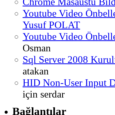
Chrome Masaüstü Bild
Youtube Video Önbel
Yusuf POLAT
Youtube Video Önbel
Osman
Sql Server 2008 Kurul
atakan
HID Non-User Input Da
için
serdar
Bağlantılar