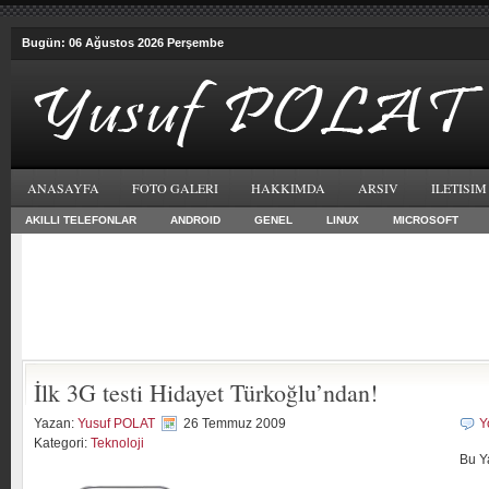
Bugün: 06 Ağustos 2026 Perşembe
ANASAYFA
FOTO GALERI
HAKKIMDA
ARSIV
ILETISIM
AKILLI TELEFONLAR
ANDROID
GENEL
LINUX
MICROSOFT
İlk 3G testi Hidayet Türkoğlu’ndan!
Yazan:
Yusuf POLAT
26 Temmuz 2009
Y
Kategori:
Teknoloji
Bu Y