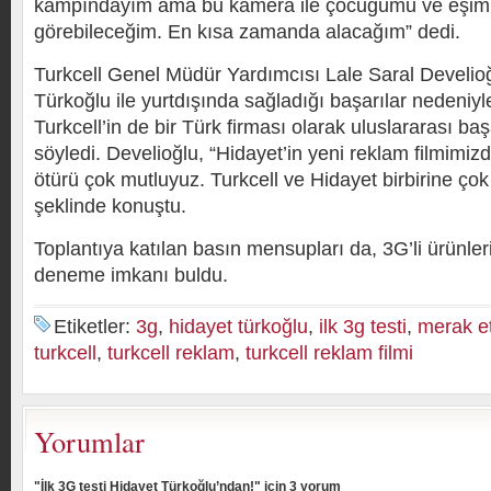
kampındayım ama bu kamera ile çocuğumu ve eşimi 
görebileceğim. En kısa zamanda alacağım” dedi.
Turkcell Genel Müdür Yardımcısı Lale Saral Develioğ
Türkoğlu ile yurtdışında sağladığı başarılar nedeniyl
Turkcell’in de bir Türk firması olarak uluslararası baş
söyledi. Develioğlu, “Hidayet’in yeni reklam filmimiz
ötürü çok mutluyuz. Turkcell ve Hidayet birbirine ço
şeklinde konuştu.
Toplantıya katılan basın mensupları da, 3G’li ürünler
deneme imkanı buldu.
Etiketler:
3g
,
hidayet türkoğlu
,
ilk 3g testi
,
merak e
turkcell
,
turkcell reklam
,
turkcell reklam filmi
Yorumlar
"İlk 3G testi Hidayet Türkoğlu’ndan!" için 3 yorum