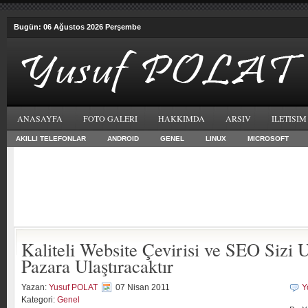
Bugün: 06 Ağustos 2026 Perşembe
ANASAYFA
FOTO GALERI
HAKKIMDA
ARSIV
ILETISIM
AKILLI TELEFONLAR
ANDROID
GENEL
LINUX
MICROSOFT
Kaliteli Website Çevirisi ve SEO Sizi U
Pazara Ulaştıracaktır
Yazan:
Yusuf POLAT
07 Nisan 2011
Y
Kategori:
Genel