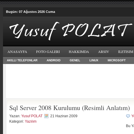
Bugün: 07 Ağustos 2026 Cuma
ANASAYFA
FOTO GALERI
HAKKIMDA
ARSIV
ILETISIM
AKILLI TELEFONLAR
ANDROID
GENEL
LINUX
MICROSOFT
Sql Server 2008 Kurulumu (Resimli Anlatım)
Yazan:
Yusuf POLAT
21 Haziran 2009
Y
Kategori:
Yazılım
Bu Y