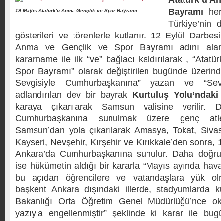
Atatürk’ü A
Bayramı
her
19 Mayıs Atatürk'ü Anma Gençlik ve Spor Bayramı
Türkiye’nin 
gösterileri ve törenlerle kutlanır. 12 Eylül Darbe
Anma ve Gençlik ve Spor Bayramı adını alan 
kararname ile ilk “ve” bağlacı kaldırılarak , “Atat
Spor Bayramı” olarak değiştirilen bugünde üzerind
Sevgisiyle Cumhurbaşkanına” yazan ve “Sev
adlandırılan dev bir bayrak
Kurtuluş Yolu’ndaki
karaya çıkarılarak Samsun valisine verilir.
Cumhurbaşkanına sunulmak üzere genç atletl
Samsun’dan yola çıkarılarak Amasya, Tokat, Sivas
Kayseri, Nevşehir, Kırşehir ve Kırıkkale’den sonra, 
Ankara’da Cumhurbaşkanına sunulur. Daha doğru
ise hükümetin aldığı bir kararla “Mayıs ayında hav
bu açıdan öğrencilere ve vatandaşlara yük ol
başkent Ankara dışındaki illerde, stadyumlarda k
Bakanlığı Orta Öğretim Genel Müdürlüğü’nce oku
yazıyla engellenmiştir” şeklinde ki karar ile bu