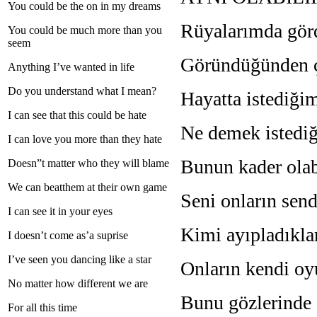
You could be the on in my dreams
Rüyalarımda gör
You could be much more than you
seem
Göründüğünden ço
Anything I’ve wanted in life
Do you understand what I mean?
Hayatta istediğim
I can see that this could be hate
Ne demek istedi
I can love you more than they hate
Bunun kader ola
Doesn”t matter who they will blame
We can beatthem at their own game
Seni onların send
I can see it in your eyes
Kimi ayıpladıkla
I doesn’t come as’a suprise
I’ve seen you dancing like a star
Onların kendi oyu
No matter how different we are
Bunu gözlerinde
For all this time