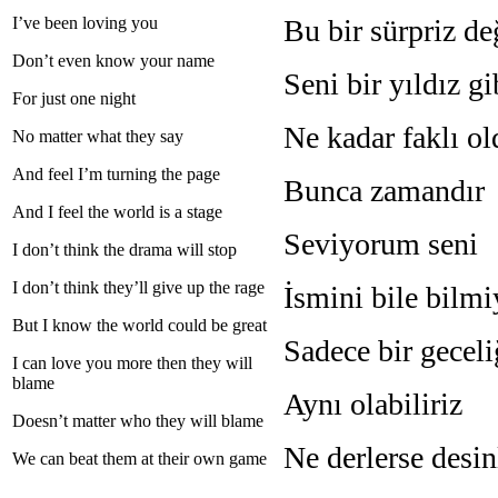
I’ve been loving you
Bu bir sürpriz de
Don’t even know your name
Seni bir yıldız 
For just one night
Ne kadar faklı o
No matter what they say
And feel I’m turning the page
Bunca zamandır
And I feel the world is a stage
Seviyorum seni
I don’t think the drama will stop
I don’t think they’ll give up the rage
İsmini bile bilm
But I know the world could be great
Sadece bir geceli
I can love you more then they will
blame
Aynı olabiliriz
Doesn’t matter who they will blame
Ne derlerse desin
We can beat them at their own game