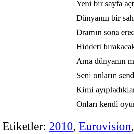
Yeni bir sayfa a
Dünyanın bir sa
Dramın sona ere
Hiddeti bırakac
Ama dünyanın mu
Seni onların send
Kimi ayıpladıkla
Onları kendi oyun
Etiketler:
2010
,
Eurovision