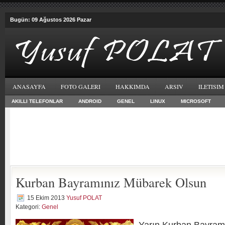
Bugün: 09 Ağustos 2026 Pazar
ANASAYFA
FOTO GALERI
HAKKIMDA
ARSIV
ILETISIM
AKILLI TELEFONLAR
ANDROID
GENEL
LINUX
MICROSOFT
Kurban Bayramınız Mübarek Olsun
15 Ekim 2013
Yusuf POLAT
Kategori:
Genel