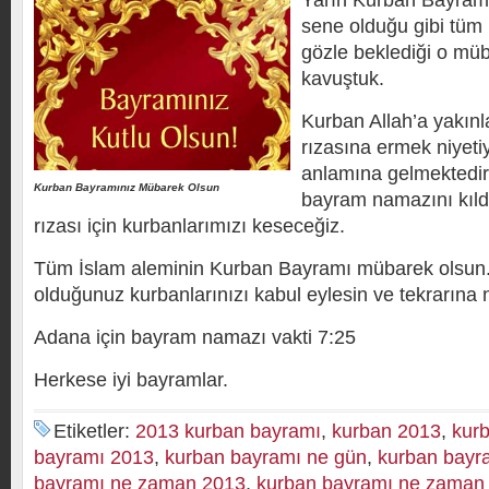
Yarın Kurban Bayramı
sene olduğu gibi tüm 
gözle beklediği o mü
kavuştuk.
Kurban Allah’a yakın
rızasına ermek niyeti
anlamına gelmektedir.
Kurban Bayramınız Mübarek Olsun
bayram namazını kıld
rızası için kurbanlarımızı keseceğiz.
Tüm İslam aleminin Kurban Bayramı mübarek olsun
olduğunuz kurbanlarınızı kabul eylesin ve tekrarına 
Adana için bayram namazı vakti 7:25
Herkese iyi bayramlar.
Etiketler:
2013 kurban bayramı
,
kurban 2013
,
kur
bayramı 2013
,
kurban bayramı ne gün
,
kurban bayr
bayramı ne zaman 2013
,
kurban bayramı ne zaman 