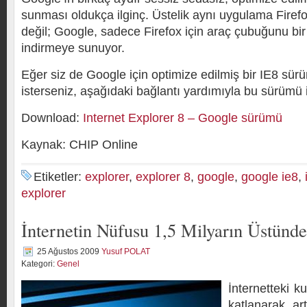
sunması oldukça ilginç. Üstelik aynı uygulama Firef
değil; Google, sadece Firefox için araç çubuğunu bir 
indirmeye sunuyor.
Eğer siz de Google için optimize edilmiş bir IE8 sü
isterseniz, aşağıdaki bağlantı yardımıyla bu sürümü in
Download:
Internet Explorer 8 – Google sürümü
Kaynak: CHIP Online
Etiketler:
explorer
,
explorer 8
,
google
,
google ie8
,
explorer
İnternetin Nüfusu 1,5 Milyarın Üstünde
25 Ağustos 2009
Yusuf POLAT
Kategori:
Genel
İnternetteki ku
katlanarak ar