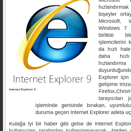
Microsoft I
hızlandırmak
bişeyler ort
Microsoft,
Windows 7 iş
birlikte bil
işlemcilerini
da hızlı hale
daha hızl
hızlandır
duyurduğund
Explorer için 
gelişime imza
Internet Explorer 9
Firefox,Ch
tarayıcıları 
işleminde gerisinde bırakan, uyumlul
duruma geçen Internet Explorer adeta uç
Kulağa iyi bir haber gibi gelse de Internet Explor
kullanıcıları tarafından kullanılamayacak. Neden