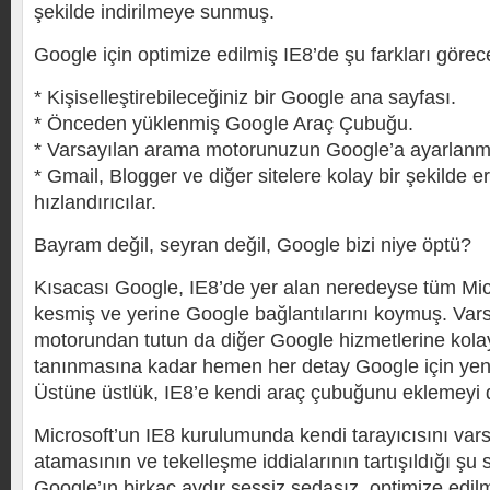
şekilde indirilmeye sunmuş.
Google için optimize edilmiş IE8’de şu farkları görec
* Kişiselleştirebileceğiniz bir Google ana sayfası.
* Önceden yüklenmiş Google Araç Çubuğu.
* Varsayılan arama motorunuzun Google’a ayarlanm
* Gmail, Blogger ve diğer sitelere kolay bir şekilde er
hızlandırıcılar.
Bayram değil, seyran değil, Google bizi niye öptü?
Kısacası Google, IE8’de yer alan neredeyse tüm Micr
kesmiş ve yerine Google bağlantılarını koymuş. Var
motorundan tutun da diğer Google hizmetlerine kola
tanınmasına kadar hemen her detay Google için yen
Üstüne üstlük, IE8’e kendi araç çubuğunu eklemey
Microsoft’un IE8 kurulumunda kendi tarayıcısını vars
atamasının ve tekelleşme iddialarının tartışıldığı ş
Google’ın birkaç aydır sessiz sedasız, optimize edilm