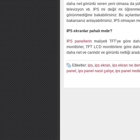
daha net görüntü veren yeni olmasa da yük
televizyon vb. IPS mi değil mi öğrenme
görünmediğine bakabilirsiniz. Bu açılarda
bakarsanız anlayabilirsiniz. IPS olmayan mo
IPS ekranlar pahalı mıdır?
IPS panellerin
maliyeti TFT’ye göre daha
monitörler, TFT LCD monitörlere göre daha 
daha net ve canlıdır ve görüntü netliği arada
Etiketler:
ips
,
ips ekran
,
ips ekran ne d
panel
,
ips panel nasıl çalışır
,
ips panel nedi