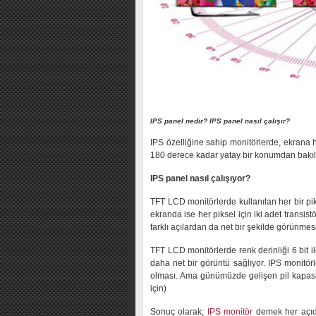
IPS panel nedir? IPS panel nasıl çalışır?
IPS özelliğine sahip monitörlerde, ekrana 
180 derece kadar yatay bir konumdan bakıl
IPS panel nasıl çalışıyor?
TFT LCD monitörlerde kullanılan her bir piks
ekranda ise her piksel için iki adet transistör
farklı açılardan da net bir şekilde görünmesi
TFT LCD monitörlerde renk derinliği 6 bit ile
daha net bir görüntü sağlıyor. IPS monitör
olması. Ama günümüzde gelişen pil kapasitel
için)
Sonuç olarak;
IPS monitör
demek her açıda