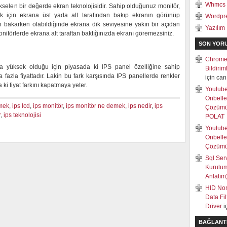
Whmcs
selen bir değerde ekran teknolojisidir. Sahip olduğunuz monitör,
k için ekrana üst yada alt tarafından bakıp ekranın görünüp
Wordpr
n bakarken olabildiğinde ekrana dik seviyesine yakın bir açıdan
Yazılım
nitörlerde ekrana alt taraftan baktığınızda ekranı göremezsiniz.
SON YOR
Chrome
 yüksek olduğu için piyasada ki IPS panel özelliğine sahip
Bildiri
fazla fiyattadır. Lakin bu fark karşısında IPS panellerde renkler
için
can
 ki fiyat farkını kapatmaya yeter.
Youtub
Önbell
emek
,
ips lcd
,
ips monitör
,
ips monitör ne demek
,
ips nedir
,
ips
Çözüm
r
,
ips teknolojisi
POLAT
Youtub
Önbell
Çözüm
Sql Ser
Kurulum
Anlatım
HID Non
Data Fi
Driver
i
BAĞLANT