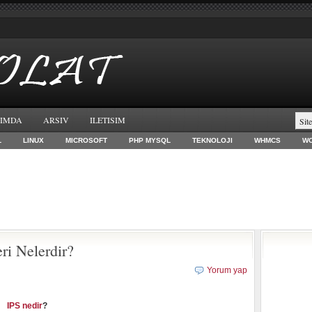
IMDA
ARSIV
ILETISIM
L
LINUX
MICROSOFT
PHP MYSQL
TEKNOLOJI
WHMCS
W
ri Nelerdir?
Yorum yap
IPS nedir
?