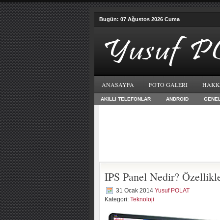
Bugün: 07 Ağustos 2026 Cuma
ANASAYFA
FOTO GALERI
HAKK
AKILLI TELEFONLAR
ANDROID
GENE
IPS Panel Nedir? Özellikle
31 Ocak 2014
Yusuf POLAT
Kategori:
Teknoloji