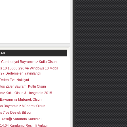
LAR
 Cumhuriyet Bayramımız Kutlu Olsun
s 10 15063.296 ve Windows 10 Mobil
97 Derlemeleri Yayınlandı
vden Eve Nakliyat
tos Zafer Bayramı Kutlu Olsun
lınız Kutlu Olsun & Hoşgeldin 2015
Bayramınız Mübarek Olsun
n Bayramınız Mübarek Olsun
 7’ye Destek Bitiyor!
 Yasağı Sonunda Kaldırıldı
14.04 Kurulumu Resimli Anlatım