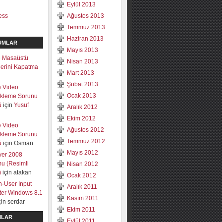
Eylül 2013
ess
Ağustos 2013
Temmuz 2013
Haziran 2013
UMLAR
Mayıs 2013
 Masaüstü
Nisan 2013
mlerini Kapatma
Mart 2013
Şubat 2013
e Video
Ocak 2013
ekleme Sorunu
ü
için
Yusuf
Aralık 2012
Ekim 2012
e Video
Ağustos 2012
ekleme Sorunu
Temmuz 2012
ü
için
Osman
Mayıs 2012
ver 2008
u (Resimli
Nisan 2012
)
için
atakan
Ocak 2012
-User Input
Aralık 2011
lter Windows 8.1
Kasım 2011
çin
serdar
Ekim 2011
ILAR
Eylül 2011