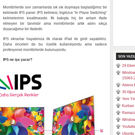
Monitörlerde son zamanlarda sık sık duymaya başladığımız bir
kelimedir IPS panel. IPS kelimesi, İngilizce “In Plane Switching”
kelimelerinin kısaltmasıdır. İlk bakışta hiç bir anlam ifade
etmeyen bir tanımdır ama monitörlerde artık adını sıkça
duyacağımız bir ifadedir.
IPS ekranlar hayatımıza ilk olarak iPad ile girdi sayabiliriz.
Daha önceleri de bu özellik kullanılıyordu ama sadece
profesyonel monitörlerde bulunuyordu.
SON YAZI
IPS ne işe yarar?
29 Ekim
Window
15063.2
Adana E
30 Ağus
Yeni Yı
Kurban 
Ramaza
Windows
Youtube
Ubuntu 