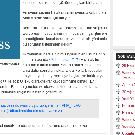
sırasında karakter seti yüzünden çıkan bir hatadır.
En uygun çözüm karakter setini uygun ayarlamaktır.
Ama yinede sorun çıkabiliyor.
Ben bu hata ile wordpress ile tanıştığımda
wordpress uygulamasını localde çalıştırmayı
denediğimde karşılaşmıştım ve basit bir yöntemle
bu sorunun üstesinden geldim.
İlk zamanlar hata aldığım sayfaların en üstüne php
SON YAZI
tagları arasında
<?php obstart(); ?>
yazarak bu
rmation hatası
hatadan kurtulmuştum. Sorunu hallettim sandım
29 Ekim
ama daha sonraları tekrar tekrar ve farklı sayfalar
Window
da yine aynı hatayı vermeye başladı ve farklı şeyler
15063.2
++ ile açıp UTF-8 olarak tekrar kaydettim yine olmadı. En
Adana E
erdim. Bu hata genelde windows makinede localde kullanılan
30 Ağus
kullananlar için bu hatanın çözümü bu;
Yeni Yı
.htaccess dosyası oluşturup içerisine ” PHP_FLAG
Kurban 
bu. (Lütfen tırnaklar olmadan yazınız.)
Ramaza
Windows
not modify header information” sorunu ortadan kalkıyor.
Youtube
Ubuntu 