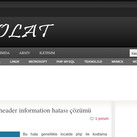
IMDA
ARSIV
ILETISIM
L
LINUX
MICROSOFT
PHP MYSQL
TEKNOLOJI
WHMCS
W
header information hatası çözümü
1 yorum
Bu hata genellikle localde php ile kodlama