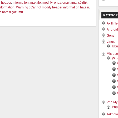
,
header
,
information
,
makale
,
modifiy
,
onay
,
onaylama
,
sözlük
,
nformation
,
Warning : Cannot modify header information hatası
,
on hatası çözümü
KATEGOR
Akıllı T
Android
Genel
Linux
Ubu
Microso
Win
Php My
Php
Teknolo