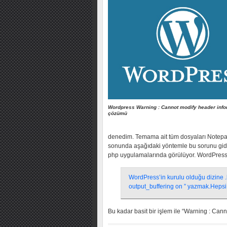
Wordpress Warning : Cannot modify header info
çözümü
denedim. Temama ait tüm dosyaları Notepad
sonunda aşağıdaki yöntemle bu sorunu gid
php uygulamalarında görülüyor. WordPress 
WordPress’in kurulu olduğu dizine 
output_buffering on ” yazmak.Hepsi 
Bu kadar basit bir işlem ile “Warning : Can