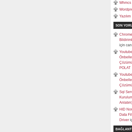
Whmcs
Wordpr
Yazılım
SON YOR
Chrome
Bildiri
için
can
Youtub
Önbell
Çözüm
POLAT
Youtub
Önbell
Çözüm
Sql Ser
Kurulum
Anlatım
HID Non
Data Fi
Driver
i
BAĞLANT