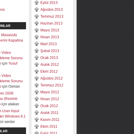
Eylül 2013
ess
Ağustos 2013
Temmuz 2013
Haziran 2013
UMLAR
Mayıs 2013
 Masaüstü
Nisan 2013
mlerini Kapatma
Mart 2013
Şubat 2013
e Video
Ocak 2013
ekleme Sorunu
ü
için
Yusuf
Aralık 2012
Ekim 2012
e Video
Ağustos 2012
ekleme Sorunu
Temmuz 2012
ü
için
Osman
Mayıs 2012
ver 2008
u (Resimli
Nisan 2012
)
için
atakan
Ocak 2012
-User Input
Aralık 2011
lter Windows 8.1
Kasım 2011
çin
serdar
Ekim 2011
ILAR
Eylül 2011