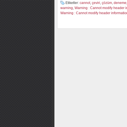
Etiketler:
cannot
,
çeviri
,
çözüm
,
deneme
warning
,
Warning : Cannot modify header i
Warning : Cannot modify header informati