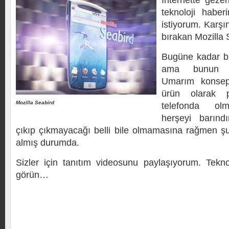
İnternette gezer
teknoloji haber
istiyorum. Karşı
bırakan Mozilla 
Bugüne kadar bi
ama bunun gi
Umarım konsep
ürün olarak p
Mozilla Seabird
telefonda olm
herşeyi barınd
çıkıp çıkmayacağı belli bile olmamasına rağmen ş
almış durumda.
Sizler için tanıtım videosunu paylaşıyorum. Teknol
görün…