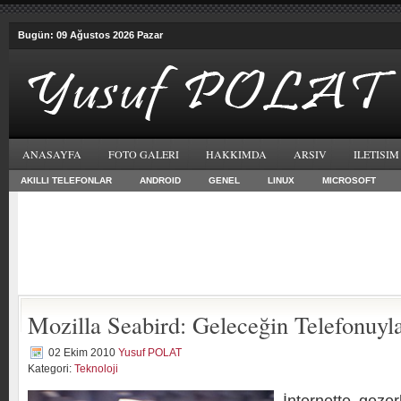
Bugün: 09 Ağustos 2026 Pazar
ANASAYFA
FOTO GALERI
HAKKIMDA
ARSIV
ILETISIM
AKILLI TELEFONLAR
ANDROID
GENEL
LINUX
MICROSOFT
Mozilla Seabird: Geleceğin Telefonuyla
02 Ekim 2010
Yusuf POLAT
Kategori:
Teknoloji