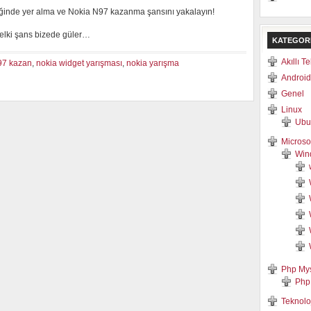
iliğinde yer alma ve Nokia N97 kazanma şansını yakalayın!
belki şans bizede güler…
KATEGOR
Akıllı T
97 kazan
,
nokia widget yarışması
,
nokia yarışma
Android
Genel
Linux
Ubu
Microso
Win
Php My
Php
Teknolo