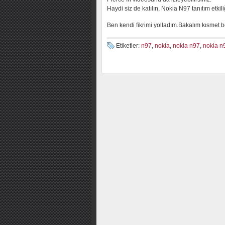
Haydi siz de katılın, Nokia N97 tanıtım etk
Ben kendi fikrimi yolladım.Bakalım kısmet 
Etiketler:
n97
,
nokia
,
nokia n97
,
nokia n