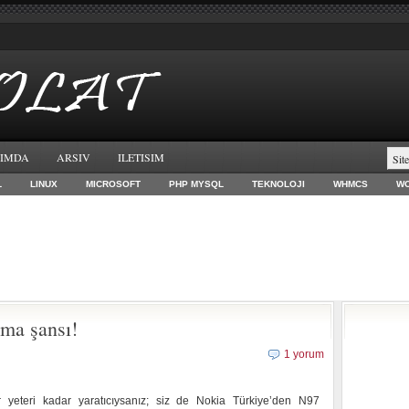
IMDA
ARSIV
ILETISIM
L
LINUX
MICROSOFT
PHP MYSQL
TEKNOLOJI
WHMCS
W
ma şansı!
1 yorum
 yeteri kadar yaratıcıysanız; siz de Nokia Türkiye’den N97