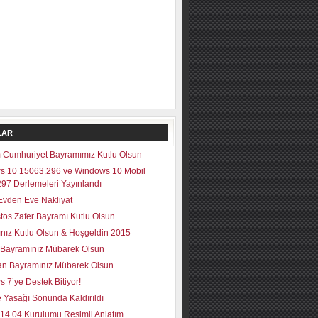
LAR
 Cumhuriyet Bayramımız Kutlu Olsun
s 10 15063.296 ve Windows 10 Mobil
97 Derlemeleri Yayınlandı
vden Eve Nakliyat
tos Zafer Bayramı Kutlu Olsun
lınız Kutlu Olsun & Hoşgeldin 2015
Bayramınız Mübarek Olsun
n Bayramınız Mübarek Olsun
 7’ye Destek Bitiyor!
 Yasağı Sonunda Kaldırıldı
14.04 Kurulumu Resimli Anlatım