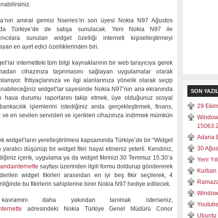
nabilirsiniz.
a’nın amiral gemisi Nseries’in son üyesi Nokia N97 Ağustos
nda Türkiye’de de satışa sunulacak. Yeni Nokia N97 ile
anıcılara sunulan widget özelliği interneti kişiselleştirmeyi
ayan en ayırt edici özelliklerinden biri.
et’lar internetteki tüm bilgi kaynaklarının bir web tarayıcıya gerek
madan cihazınıza taşınmasını sağlayan uygulamalar olarak
mlanıyor. İhtiyaçlarınıza ve ilgi alanlarınıza yönelik olarak seçip
anabileceğiniz widget’lar sayesinde Nokia N97’nin ana ekranında
SON YAZI
n hava durumu raporlarını takip etmek, üye olduğunuz sosyal
29 Ekim
bankacılık işlemlerini istediğiniz anda gerçekleştirmek, finans,
ve en sevilen servisleri ve içerikleri cihazınıza indirmek mümkün
Window
15063.2
Adana E
k widget’ların yerelleştirilmesi kapsamında Türkiye’de bir “Widget
30 Ağus
 yaratıcı düşünüp bir widget fikri hayal etmeniz yeterli. Kendiniz,
diğiniz içerik, uygulama ya da widget fikrinizi 30 Temmuz 15:30’a
Yeni Yı
iandainternette
sayfası üzerinden ilgili formu doldurup göndererek
Kurban 
derilen widget fikirleri arasından en iyi beş fikir seçilerek, 4
Ramaza
liğinde bu fikirlerin sahiplerine birer Nokia N97 hediye edilecek.
Windows
ramını daha yakından tanımak isterseniz,
Youtube
nternette
adresindeki Nokia Türkiye Genel Müdürü Conor
Ubuntu 