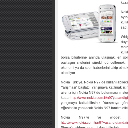
kaza
Noki
ayı
kull
sağl
Widg
duy
tanı
kull
borsa bilgilerine anında ulaşmak, en so
paylaşım sitelerini sürekli güncellemek, 
ekonomi ya da spor haberlerini takip etmek 
olabiliyor.
Nokia Türkiye, Nokia N97’de kullanılabilece
Yarışması” başlattı. Yarışmaya katılmak için
aileniz için Nokia N97’de bulunmasını iste
kadar
http://www.nokia.com.tr/n97yasandig
yarışmaya katılabilirsiniz. Yarışmaya gön
Ağustos’ta yapılacak Nokia N97 tanıtım etkin
Nokia N97’yi ve widget kav
http://www.nokia.com.tr/n97yasandigiandai
Pierce’ın videosunu da izleyebilirsiniz.