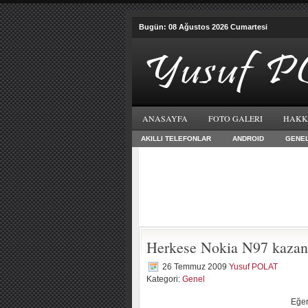
Bugün: 08 Ağustos 2026 Cumartesi
ANASAYFA
FOTO GALERI
HAKK
AKILLI TELEFONLAR
ANDROID
GENE
Herkese Nokia N97 kazan
26 Temmuz 2009
Yusuf POLAT
Kategori:
Genel
Eğer