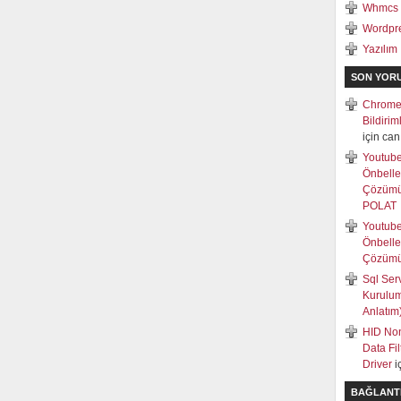
Whmcs
Wordpr
Yazılım
SON YOR
Chrome
Bildiri
için
can
Youtub
Önbell
Çözüm
POLAT
Youtub
Önbell
Çözüm
Sql Ser
Kurulum
Anlatım
HID Non
Data Fi
Driver
i
BAĞLANT