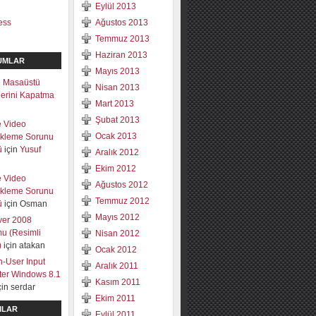
Eylül 2013
ess
Ağustos 2013
Temmuz 2013
Haziran 2013
UMLAR
Mayıs 2013
 Masaüstü
Nisan 2013
mlerini Kapatma
Mart 2013
Şubat 2013
e Video
Ocak 2013
ekleme Sorunu
ü
için
Yusuf
Aralık 2012
Ekim 2012
e Video
Ağustos 2012
ekleme Sorunu
Temmuz 2012
ü
için
Osman
Mayıs 2012
ver 2008
u (Resimli
Nisan 2012
)
için
atakan
Ocak 2012
-User Input
Aralık 2011
lter Windows 8.1
Kasım 2011
çin
serdar
Ekim 2011
ILAR
Eylül 2011