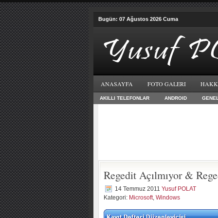
Bugün: 07 Ağustos 2026 Cuma
ANASAYFA
FOTO GALERI
HAKK
AKILLI TELEFONLAR
ANDROID
GENE
Regedit Açılmıyor & Reged
14 Temmuz 2011
Yusuf POLAT
Kategori:
Microsoft
,
Windows