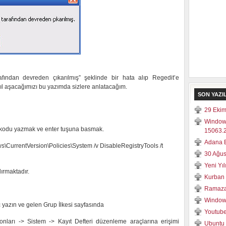
rafından devreden çıkarılmış” şeklinde bir hata alıp Regedit’e
 aşacağımızı bu yazımda sizlere anlatacağım.
SON YAZI
29 Ekim
Window
i kodu yazmak ve enter tuşuna basmak.
15063.2
Adana E
CurrentVersion\Policies\System /v DisableRegistryTools /t
30 Ağus
Yeni Yı
ırmaktadır.
Kurban 
Ramaza
Windows
c yazın ve gelen Grup İlkesi sayfasında
Youtube
onları -> Sistem -> Kayıt Defteri düzenleme araçlarına erişimi
Ubuntu 