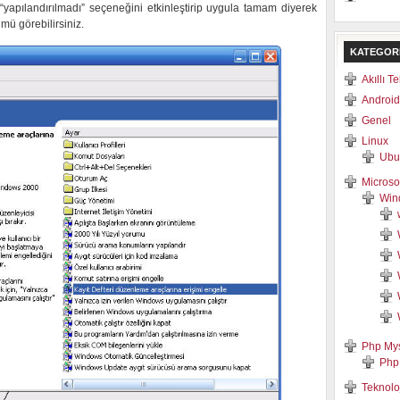
 “yapılandırılmadı” seçeneğini etkinleştirip uygula tamam diyerek
ümü görebilirsiniz.
KATEGOR
Akıllı T
Android
Genel
Linux
Ubu
Microso
Win
Php My
Php
Teknolo