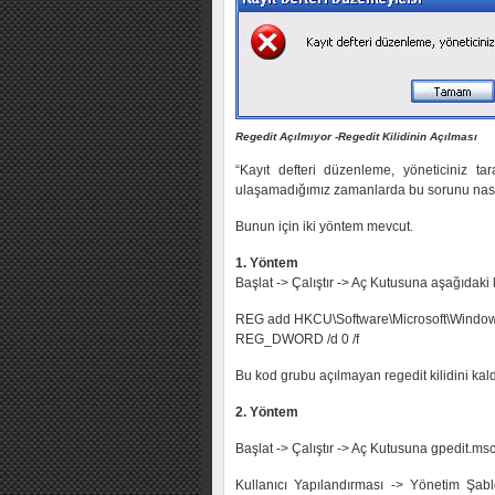
Regedit Açılmıyor -Regedit Kilidinin Açılması
“Kayıt defteri düzenleme, yöneticiniz ta
ulaşamadığımız zamanlarda bu sorunu nasıl
Bunun için iki yöntem mevcut.
1. Yöntem
Başlat -> Çalıştır -> Aç Kutusuna aşağıdak
REG add HKCU\Software\Microsoft\Windows\
REG_DWORD /d 0 /f
Bu kod grubu açılmayan regedit kilidini kald
2. Yöntem
Başlat -> Çalıştır -> Aç Kutusuna gpedit.ms
Kullanıcı Yapılandırması -> Yönetim Şabl