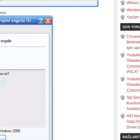
Whmcs
Wordpr
zümü
Yazılım
SON YOR
Chrome
Bildiri
için
can
Youtub
Önbell
Çözüm
POLAT
Youtub
Önbell
Çözüm
Sql Ser
Kurulum
Anlatım
HID Non
Data Fi
Driver
i
BAĞLANT