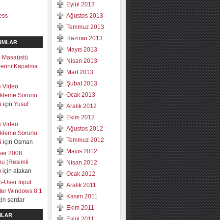
Eylül 2013
ess
Ağustos 2013
Temmuz 2013
Haziran 2013
UMLAR
Mayıs 2013
 Masaüstü
Nisan 2013
mlerini Kapatma
Mart 2013
Şubat 2013
e Video
Ocak 2013
ekleme Sorunu
ü
için
Yusuf
Aralık 2012
Ekim 2012
e Video
Ağustos 2012
ekleme Sorunu
Temmuz 2012
ü
için
Osman
Mayıs 2012
ver 2008
u (Resimli
Nisan 2012
)
için
atakan
Ocak 2012
-User Input
Aralık 2011
lter Windows 8.1
Kasım 2011
çin
serdar
Ekim 2011
ILAR
Eylül 2011