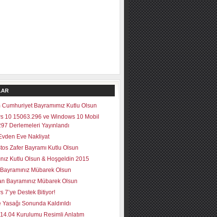
LAR
 Cumhuriyet Bayramımız Kutlu Olsun
s 10 15063.296 ve Windows 10 Mobil
97 Derlemeleri Yayınlandı
vden Eve Nakliyat
tos Zafer Bayramı Kutlu Olsun
lınız Kutlu Olsun & Hoşgeldin 2015
Bayramınız Mübarek Olsun
n Bayramınız Mübarek Olsun
 7’ye Destek Bitiyor!
 Yasağı Sonunda Kaldırıldı
14.04 Kurulumu Resimli Anlatım