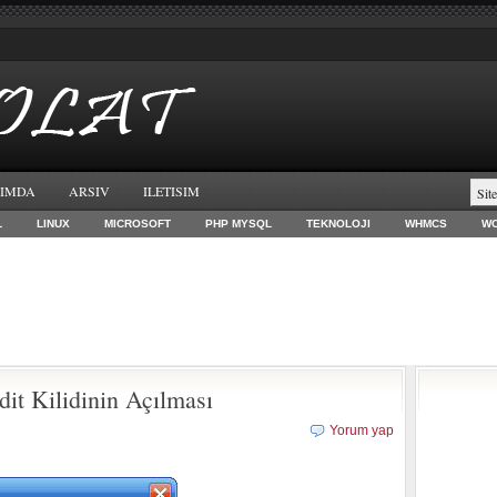
IMDA
ARSIV
ILETISIM
L
LINUX
MICROSOFT
PHP MYSQL
TEKNOLOJI
WHMCS
W
it Kilidinin Açılması
Yorum yap