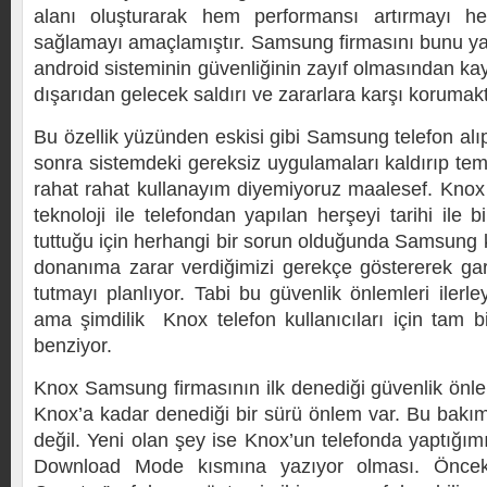
alanı oluşturarak hem performansı artırmayı h
sağlamayı amaçlamıştır. Samsung firmasını bunu y
android sisteminin güvenliğinin zayıf olmasından ka
dışarıdan gelecek saldırı ve zararlara karşı korumakt
Bu özellik yüzünden eskisi gibi Samsung telefon alıp 
sonra sistemdeki gereksiz uygulamaları kaldırıp te
rahat rahat kullanayım diyemiyoruz maalesef. Kno
teknoloji ile telefondan yapılan herşeyi tarihi ile b
tuttuğu için herhangi bir sorun olduğunda Samsung k
donanıma zarar verdiğimizi gerekçe göstererek ga
tutmayı planlıyor. Tabi bu güvenlik önlemleri ilerle
ama şimdilik Knox telefon kullanıcıları için tam b
benziyor.
Knox Samsung firmasının ilk denediği güvenlik önl
Knox’a kadar denediği bir sürü önlem var. Bu bakı
değil. Yeni olan şey ise Knox’un telefonda yaptığımız
Download Mode kısmına yazıyor olması. Öncek