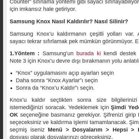
Counter” sıfırlama yöntemi gibi sayacı sıfırlayabiliy
için imkansız hale getiriyor.
Samsung Knox Nasıl Kaldırılır? Nasıl Silinir?
Samsung Knox’u kaldırmanın çeşitli yolları var
sayacı tekrar sıfırlamak pek mümkün görünmüyor. E
1.Yöntem :
Samsung’un
burada ki
kendi destek
Note 3 için Knox’u devre dışı bırakmanın yolu anlatı
“Knox” uygulamasını açıp ayarları seçin
Daha sonra “Knox Ayarlar”ı seçin
Sonra da “Knox’u Kaldır”ı seçin.
Knox’u kaldır seçtikten sonra size bilgileriniz
istemediğinizi soracak. Yedeklemek için
Şimdi Yed
OK
seçeneğine basmanız gerekiyor. Şifrenizi girip
seçeceksiniz ve kaldırma işlemi tamamlanacak. Şim
seçmiş iseniz
Menü > Dosyalarım > Hepsi >
dosyası olarak dosyalarınızı göreceksiniz.