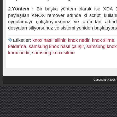
2.Yöntem :
Bir başka yöntem olarak ise XDA 
paylaşılan KNOX remover adında ki scripti kulla
uygulamayı çalıştırıyorsunuz ve ardından ad
dosyaları siliyorsunuz ve sistemi yeniden başlatıyor
Etiketler:
knox nasıl silinir
,
knox nedir
,
knox silme
,
kaldırma
,
samsung knox nasıl çalışır
,
samsung knox n
knox nedir
,
samsung knox silme
Copyright © 2026