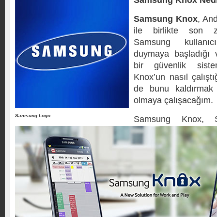
Samsung Knox Nedir
Samsung Knox
, An
ile birlikte son z
Samsung kullanıc
duymaya başladığı v
bir güvenlik sist
Knox’un nasıl çalışt
de bunu kaldırmak 
olmaya çalışacağım.
Samsung Logo
Samsung Knox, S