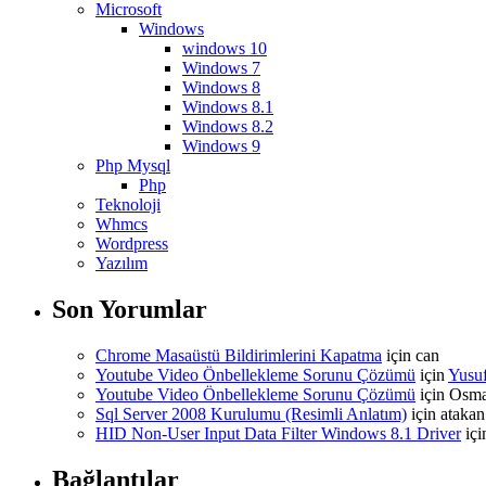
Microsoft
Windows
windows 10
Windows 7
Windows 8
Windows 8.1
Windows 8.2
Windows 9
Php Mysql
Php
Teknoloji
Whmcs
Wordpress
Yazılım
Son Yorumlar
Chrome Masaüstü Bildirimlerini Kapatma
için
can
Youtube Video Önbellekleme Sorunu Çözümü
için
Yusu
Youtube Video Önbellekleme Sorunu Çözümü
için
Osm
Sql Server 2008 Kurulumu (Resimli Anlatım)
için
atakan
HID Non-User Input Data Filter Windows 8.1 Driver
iç
Bağlantılar