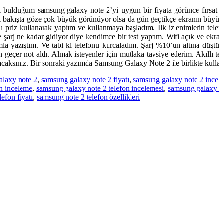
ı bulduğum samsung galaxy note 2’yi uygun bir fiyata görünce fırsat 
lk bakışta göze çok büyük görünüyor olsa da gün geçtikçe ekranın büyü
arjını priz kullanarak yaptım ve kullanmaya başladım. İlk izlenimlerin 
de şarj ne kadar gidiyor diye kendimce bir test yaptım. Wifi açık ve ek
la yazıştım. Ve tabi ki telefonu kurcaladım. Şarj %10’un altına düşt
geçer not aldı. Almak isteyenler için mutlaka tavsiye ederim. Akıllı t
acaksınız. Bir sonraki yazımda Samsung Galaxy Note 2 ile birlikte kul
alaxy note 2
,
samsung galaxy note 2 fiyatı
,
samsung galaxy note 2 inc
n inceleme
,
samsung galaxy note 2 telefon incelemesi
,
samsung galaxy n
efon fiyatı
,
samsung note 2 telefon özellikleri