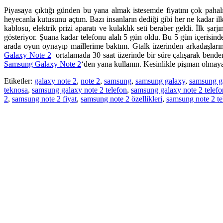
Piyasaya çıktığı günden bu yana almak istesemde fiyatını çok pahal
heyecanla kutusunu açtım. Bazı insanların dediği gibi her ne kadar i
kablosu, elektrik prizi aparatı ve kulaklık seti beraber geldi. İlk ş
gösteriyor. Şuana kadar telefonu alalı 5 gün oldu. Bu 5 gün içerisin
arada oyun oynayıp maillerime baktım. Gtalk üzerinden arkadaşlarım
Galaxy Note 2
ortalamada 30 saat üzerinde bir süre çalışarak benden 
Samsung Galaxy Note 2
‘den yana kullanın. Kesinlikle pişman olmay
Etiketler:
galaxy note 2
,
note 2
,
samsung
,
samsung galaxy
,
samsung g
teknosa
,
samsung galaxy note 2 telefon
,
samsung galaxy note 2 telefo
2
,
samsung note 2 fiyat
,
samsung note 2 özellikleri
,
samsung note 2 tel