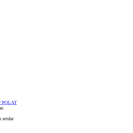
f POLAT
an
in
serdar