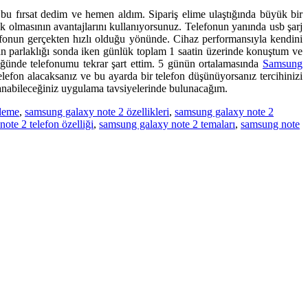
bu fırsat dedim ve hemen aldım. Sipariş elime ulaştığında büyük bir
k olmasının avantajlarını kullanıyorsunuz. Telefonun yanında usb şarj
telefonun gerçekten hızlı olduğu yönünde. Cihaz performansıyla kendini
ran parlaklığı sonda iken günlük toplam 1 saatin üzerinde konuştum ve
üğünde telefonumu tekrar şart ettim. 5 günün ortalamasında
Samsung
elefon alacaksanız ve bu ayarda bir telefon düşünüyorsanız tercihinizi
lanabileceğiniz uygulama tavsiyelerinde bulunacağım.
eleme
,
samsung galaxy note 2 özellikleri
,
samsung galaxy note 2
ote 2 telefon özelliği
,
samsung galaxy note 2 temaları
,
samsung note