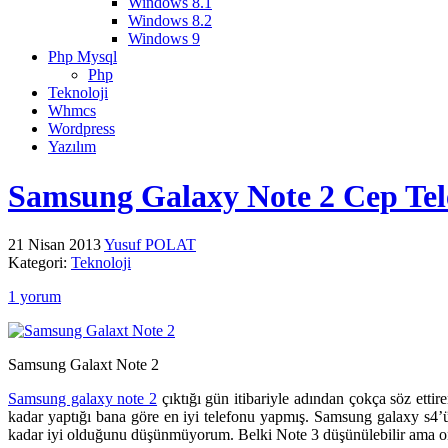
Windows 8.1
Windows 8.2
Windows 9
Php Mysql
Php
Teknoloji
Whmcs
Wordpress
Yazılım
Samsung Galaxy Note 2 Cep Tel
21 Nisan 2013
Yusuf POLAT
Kategori:
Teknoloji
1 yorum
Samsung Galaxt Note 2
Samsung galaxy note 2
çıktığı gün itibariyle adından çokça söz ettir
kadar yaptığı bana göre en iyi telefonu yapmış. Samsung galaxy s4’ün
kadar iyi olduğunu düşünmüyorum. Belki Note 3 düşünülebilir ama onu