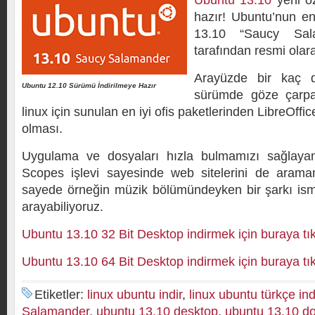
Ubuntu 13.10
yeni öz
hazır! Ubuntu’nun 
13.10 “Saucy Sal
tarafından resmi olar
Arayüzde bir kaç d
Ubuntu 12.10 Sürümü İndirilmeye Hazır
sürümde göze çarpan
linux için sunulan en iyi ofis paketlerinden LibreOffice 
olması.
Uygulama ve dosyaları hızla bulmamızı sağlaya
Scopes işlevi sayesinde web sitelerini de aramam
sayede örneğin müzik bölümündeyken bir şarkı ism
arayabiliyoruz.
Ubuntu 13.10 32 Bit Desktop indirmek için buraya tık
Ubuntu 13.10 64 Bit Desktop indirmek için buraya tık
Etiketler:
linux ubuntu indir
,
linux ubuntu türkçe ind
Salamander
,
ubuntu 13.10 desktop
,
ubuntu 13.10 d