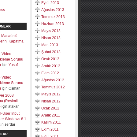
Eylül 2013
ess
Ağustos 2013
Temmuz 2013
Haziran 2013
UMLAR
Mayıs 2013
 Masaüstü
Nisan 2013
mlerini Kapatma
Mart 2013
Şubat 2013
e Video
Ocak 2013
ekleme Sorunu
ü
için
Yusuf
Aralık 2012
Ekim 2012
e Video
Ağustos 2012
ekleme Sorunu
Temmuz 2012
ü
için
Osman
Mayıs 2012
ver 2008
u (Resimli
Nisan 2012
)
için
atakan
Ocak 2012
-User Input
Aralık 2011
lter Windows 8.1
Kasım 2011
çin
serdar
Ekim 2011
ILAR
Eylül 2011