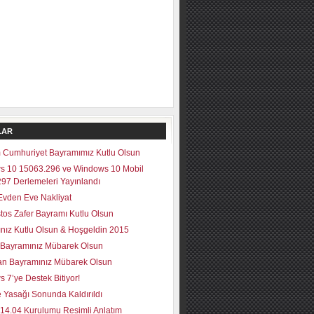
LAR
 Cumhuriyet Bayramımız Kutlu Olsun
s 10 15063.296 ve Windows 10 Mobil
97 Derlemeleri Yayınlandı
vden Eve Nakliyat
tos Zafer Bayramı Kutlu Olsun
lınız Kutlu Olsun & Hoşgeldin 2015
Bayramınız Mübarek Olsun
n Bayramınız Mübarek Olsun
 7’ye Destek Bitiyor!
 Yasağı Sonunda Kaldırıldı
14.04 Kurulumu Resimli Anlatım