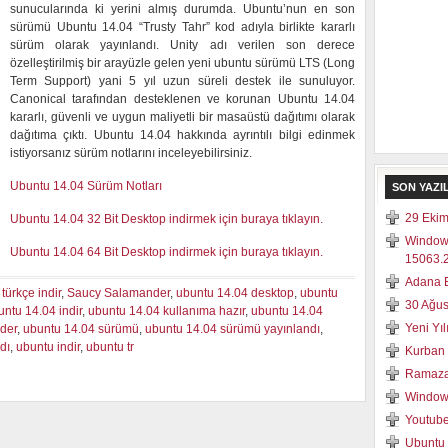
sunucularında ki yerini almış durumda. Ubuntu’nun en son
sürümü Ubuntu 14.04 “Trusty Tahr” kod adıyla birlikte kararlı
sürüm olarak yayınlandı. Unity adı verilen son derece
özelleştirilmiş bir arayüzle gelen yeni ubuntu sürümü LTS (Long
Term Support) yani 5 yıl uzun süreli destek ile sunuluyor.
Canonical tarafından desteklenen ve korunan Ubuntu 14.04
kararlı, güvenli ve uygun maliyetli bir masaüstü dağıtımı olarak
dağıtıma çıktı. Ubuntu 14.04 hakkında ayrıntılı bilgi edinmek
istiyorsanız sürüm notlarını inceleyebilirsiniz.
Ubuntu 14.04 Sürüm Notları
SON YAZI
29 Ekim
Ubuntu 14.04 32 Bit Desktop indirmek için buraya tıklayın.
Window
Ubuntu 14.04 64 Bit Desktop indirmek için buraya tıklayın.
15063.2
Adana E
türkçe indir
,
Saucy Salamander
,
ubuntu 14.04 desktop
,
ubuntu
30 Ağus
untu 14.04 indir
,
ubuntu 14.04 kullanıma hazır
,
ubuntu 14.04
Yeni Yı
der
,
ubuntu 14.04 sürümü
,
ubuntu 14.04 sürümü yayınlandı
,
dı
,
ubuntu indir
,
ubuntu tr
Kurban 
Ramaza
Windows
Youtube
Ubuntu 