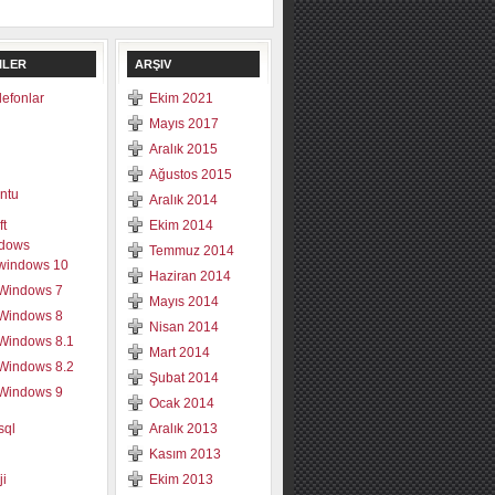
ILER
ARŞIV
elefonlar
Ekim 2021
Mayıs 2017
Aralık 2015
Ağustos 2015
ntu
Aralık 2014
ft
Ekim 2014
dows
Temmuz 2014
windows 10
Haziran 2014
Windows 7
Mayıs 2014
Windows 8
Nisan 2014
Windows 8.1
Mart 2014
Windows 8.2
Şubat 2014
Windows 9
Ocak 2014
sql
Aralık 2013
Kasım 2013
ji
Ekim 2013