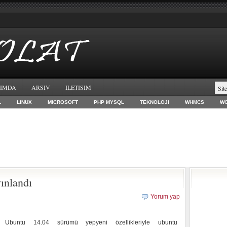
IMDA
ARSIV
ILETISIM
L
LINUX
MICROSOFT
PHP MYSQL
TEKNOLOJI
WHMCS
W
ınlandı
Yorum yap
Ubuntu 14.04 sürümü yepyeni özellikleriyle ubuntu