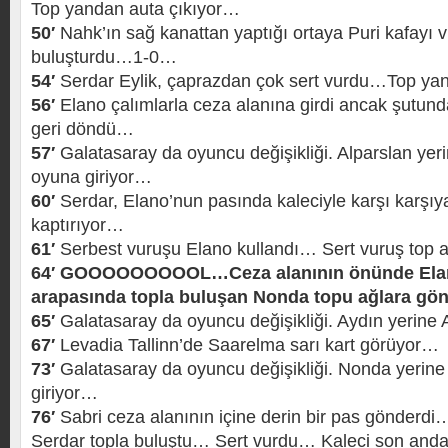
Top yandan auta çıkıyor…
50′
Nahk’ın sağ kanattan yaptığı ortaya Puri kafayı v
buluşturdu…1-0…
54′
Serdar Eylik, çaprazdan çok sert vurdu…Top ya
56′
Elano çalımlarla ceza alanına girdi ancak şutu
geri döndü…
57′
Galatasaray da oyuncu değişikliği. Alparslan yer
oyuna giriyor…
60′
Serdar, Elano’nun pasında kaleciyle karşı karş
kaptırıyor…
61′
Serbest vuruşu Elano kullandı… Sert vuruş top a
64′ GOOOOOOOOOL…Ceza alanının önünde El
arapasında topla buluşan Nonda topu ağlara gö
65′
Galatasaray da oyuncu değişikliği. Aydın yerine
67′
Levadia Tallinn’de Saarelma sarı kart görüyor…
73′
Galatasaray da oyuncu değişikliği. Nonda yerin
giriyor…
76′
Sabri ceza alanının içine derin bir pas gönderd
Serdar topla buluştu… Sert vurdu… Kaleci son and