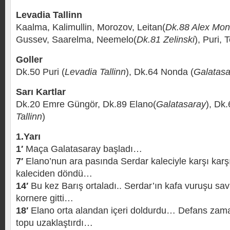
Levadia Tallinn
Kaalma, Kalimullin, Morozov, Leitan(
Dk.88 Alex Mo
Gussev, Saarelma, Neemelo(
Dk.81 Zelinski
), Puri, 
Goller
Dk.50 Puri (
Levadia Tallinn
), Dk.64 Nonda (
Galatasa
Sarı Kartlar
Dk.20 Emre Güngör, Dk.89 Elano(
Galatasaray
), Dk
Tallinn
)
1.Yarı
1′
Maça Galatasaray başladı…
7′
Elano’nun ara pasında Serdar kaleciyle karşı karş
kaleciden döndü…
14′
Bu kez Barış ortaladı.. Serdar’ın kafa vuruşu s
kornere gitti…
18′
Elano orta alandan içeri doldurdu… Defans zama
topu uzaklaştırdı…