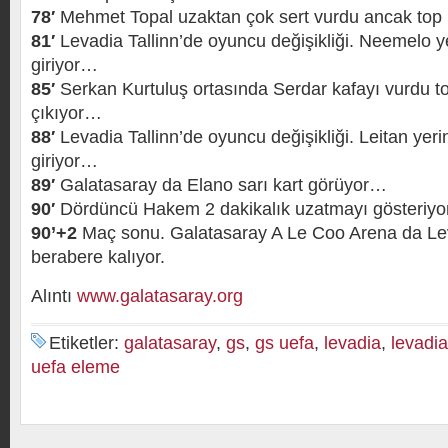
78′
Mehmet Topal uzaktan çok sert vurdu ancak top ü
81′
Levadia Tallinn’de oyuncu değişikliği. Neemelo y
giriyor…
85′
Serkan Kurtuluş ortasında Serdar kafayı vurdu 
çıkıyor…
88′
Levadia Tallinn’de oyuncu değişikliği. Leitan ye
giriyor…
89′
Galatasaray da Elano sarı kart görüyor…
90′
Dördüncü Hakem 2 dakikalık uzatmayı gösteriy
90’+2
Maç sonu. Galatasaray A Le Coo Arena da Leva
berabere kalıyor.
Alıntı
www.galatasaray.org
Etiketler:
galatasaray
,
gs
,
gs uefa
,
levadia
,
levadia 
uefa eleme