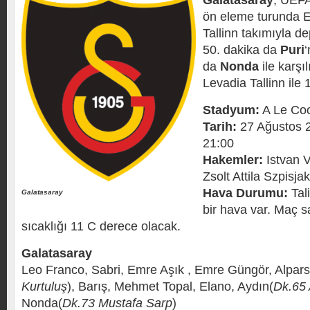
Galatasaray
, UEFA
ön eleme turunda E
Tallinn takımıyla d
50. dakika da
Puri
‘
da
Nonda
ile karş
Levadia Tallinn ile 
Stadyum:
A Le Co
Tarih:
27 Ağustos 
21:00
Hakemler:
Istvan V
Zsolt Attila Szpisja
Hava Durumu:
Tali
Galatasaray
bir hava var. Maç s
sıcaklığı 11 C derece olacak.
Galatasaray
Leo Franco, Sabri, Emre Aşık , Emre Güngör, Alpars
Kurtuluş
), Barış, Mehmet Topal, Elano, Aydın(
Dk.65
Nonda(
Dk.73 Mustafa Sarp
)