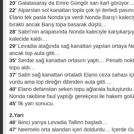
20′
Galatasaray da Emre Güngör sarı kart görüyor
22′
Alparslan sol kanattan topla çok iyi ilerledi pasın
Elano tek pasla Nonda’ya verdi Nonda Barış’ı kaleciy
bıraktı ancak Barış topa basarak düştü…
28′
Sabri’nin arapasında Nonda kaleciyle karşıkarş
kalecide kaldı…
29′
Levadia atağında sağ kanattan yapılan ortaya N
ancak top auta gitti…
35′
Serdar sağ kanattan ortasını yaptı… Penaltı nokt
topu aldı…
37′
Sabri sağ kanattan ortaladı Elano ceza sahası içi
vurdu ama top direğin dibinden auta gitti…
40′
Elano defanstan seken topu ağlarala buluşturd
Nonda rakibine faul yaptığı gerekçesi ile hakem golü
45′
İlk yarı sonucu.
2.Yarı
46′
İkinci yarıya Levadia Tallinn başladı…
47′
Neemelo orta alandan içeri doldurdu… İçerde G