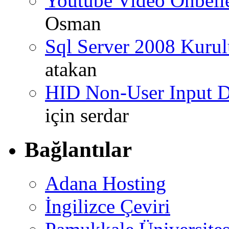
Youtube Video Önbel
Osman
Sql Server 2008 Kurul
atakan
HID Non-User Input Da
için
serdar
Bağlantılar
Adana Hosting
İngilizce Çeviri