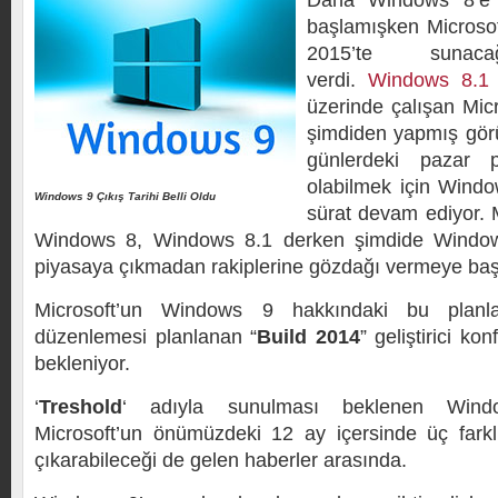
Daha Windows 8’e 
başlamışken Microso
2015’te sunacağ
verdi.
Windows 8.1
üzerinde çalışan Micr
şimdiden yapmış görü
günlerdeki pazar 
olabilmek için Windo
Windows 9 Çıkış Tarihi Belli Oldu
sürat devam ediyor. 
Windows 8, Windows 8.1 derken şimdide Windows
piyasaya çıkmadan rakiplerine gözdağı vermeye başl
Microsoft’un Windows 9 hakkındaki bu planl
düzenlemesi planlanan “
Build 2014
” geliştirici k
bekleniyor.
‘
Treshold
‘ adıyla sunulması beklenen Wind
Microsoft’un önümüzdeki 12 ay içersinde üç fark
çıkarabileceği de gelen haberler arasında.