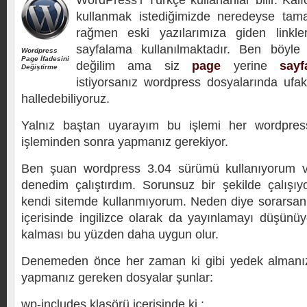
WordPress’i Türkçe kullananlar bilir. Kalı
kullanmak istediğimizde neredeyse tam
rağmen eski yazılarımıza giden linkle
sayfalama kullanılmaktadır. Ben böyle
Wordpress
Page İfadesini
değilim ama siz
page
yerine
sayf
Değiştirme
istiyorsanız wordpress dosyalarında ufak
halledebiliyoruz.
Yalnız baştan uyarayım bu işlemi her wordpre
işleminden sonra yapmanız gerekiyor.
Ben şuan wordpress 3.04 sürümü kullanıyorum v
denedim çalıştırdım. Sorunsuz bir şekilde çalışıy
kendi sitemde kullanmıyorum. Neden diye sorarsanız
içerisinde ingilizce olarak da yayınlamayı düşün
kalması bu yüzden daha uygun olur.
Denemeden önce her zaman ki gibi yedek almanızı 
yapmanız gereken dosyalar şunlar:
wp-includes klasörü içerisinde ki ;