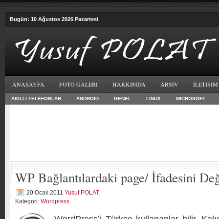
Bugün: 10 Ağustos 2026 Pazartesi
ANASAYFA
FOTO GALERI
HAKKIMDA
ARSIV
ILETISIM
AKILLI TELEFONLAR
ANDROID
GENEL
LINUX
MICROSOFT
WP Bağlantılardaki page/ İfadesini De
20 Ocak 2011
Yusuf POLAT
Kategori:
Wordpress