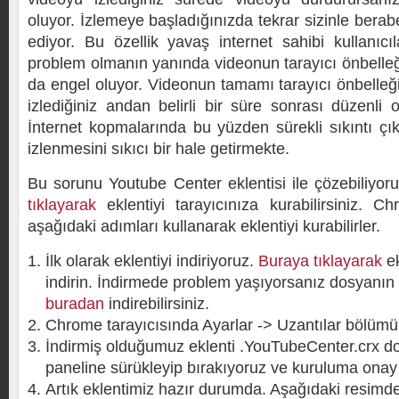
oluyor. İzlemeye başladığınızda tekrar sizinle ber
ediyor. Bu özellik yavaş internet sahibi kullanıcıla
problem olmanın yanında videonun tarayıcı önbelle
da engel oluyor. Videonun tamamı tarayıcı önbelleğ
izlediğiniz andan belirli bir süre sonrası düzenli o
İnternet kopmalarında bu yüzden sürekli sıkıntı ç
izlenmesini sıkıcı bir hale getirmekte.
Bu sorunu Youtube Center eklentisi ile çözebiliyor
tıklayarak
eklentiyi tarayıcınıza kurabilirsiniz. Ch
aşağıdaki adımları kullanarak eklentiyi kurabilirler.
İlk olarak eklentiyi indiriyoruz.
Buraya tıklayarak
ek
indirin. İndirmede problem yaşıyorsanız dosyanın sı
buradan
indirebilirsiniz.
Chrome tarayıcısında Ayarlar -> Uzantılar bölümün
İndirmiş olduğumuz eklenti .YouTubeCenter.crx do
paneline sürükleyip bırakıyoruz ve kuruluma onay 
Artık eklentimiz hazır durumda. Aşağıdaki resimde