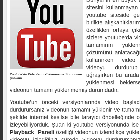
Dünyanın en büyük v
sitesini kullanmayan
youtube siteside g
birlikte alışkanlıklar
özellikleri ortaya 
sizlere youtube’da v
tamamının yükle
çözümünü anlatacağ
kullanırken vide
videoyu durdurup
uğraşırken bu arad
Youtube’da Videoların Yüklenmeme Sorununun
Çözümü
yüklenmesi beklers
videonun tamamı yüklenmemiş durumdadır.
Youtube’un önceki versiyonlarında video başla
durdurursanız videonun tamamı yüklenir ve tamamı
şekilde internet kesilse bile tarayıcı önbelleğinde 
izleyebiliyorduk. Şuan ki youtube versiyonunda is
Playback Paneli
özelliği videonun izlendikçe yükle
videoyu izlediğiniz sürede videoyu durdurursa