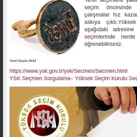
Yerel seçimlere yakl
seçim öncesinde 
çalışmalar hız kaza
askıya çıktı.Yüks
aşağıdaki adresin
seçim
lerinde nerde
öğrenebilirsiniz.
Yerel Seçim 2014
https://www.ysk.gov.tr/ysk/Secmen/Secmen.html
YSK Seçmen Sorgulama
–
Yüksek Seçim Kurulu Se