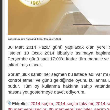
Yüksek Seçim Kurulu & Yerel Seçimler 2014
30 Mart 2014 Pazar günü yapılacak olan yerel 
listeleri 10 Ocak 2014 itibariyle asılmaya başl
Perşembe günü saat 17:00’e kadar tüm mahalle ve 
çıkartılmış olacak.
Sorumluluk sahibi her seçmen bu listede adı var mı d
kontrol etmeli ve günü geldiğinde oyunu kullanmalı
budur. Tüm oy kullanma hakkına sahip vatanda
hassasiyet göstermeye davet ediyorum.
Etiketler:
2014 seçim
,
2014 seçim takvimi
,
2014 se
30 mart yerel seçim
,
30 mart yerel seçimler
,
seçim 