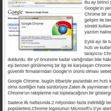
Bu ay birinci
Google’ın yen
Chrome bir se
gelişim ile b
sürekli kulla
yazılım haline
Eylül ayı ile 
hızlı ve kull
tarayıcısı Ch
doldurdu. Bir yıl öncesine kadar varlığından bile ha
eşi benzeri görülmemiş bir ilgi ile karşılaşan Chrome,
güvenilir firmalarından Google’ın ürünü olması sebeb
Google Chrome, bugün itibariyle pazardaki en hızlı in
olma özelliğini hala sürdürüyor.Zaten ilk yayınlanan 
Chrome’un rakiplerine nal toplatacağının bir gösterge
Sadece ilk haftasında 2 milyondan fazla indirildiği b
popülaritesi,Chrome logosunun Microsoft’u ti’ye alan