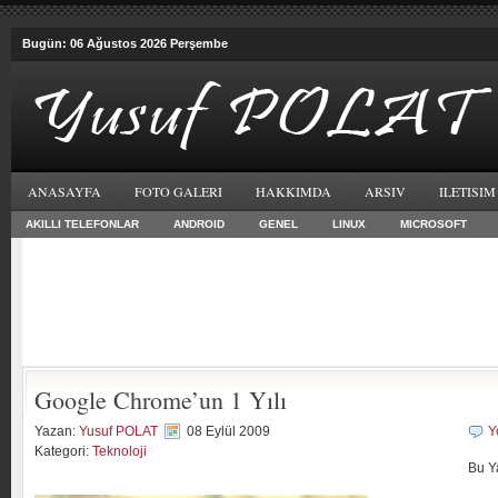
Bugün: 06 Ağustos 2026 Perşembe
ANASAYFA
FOTO GALERI
HAKKIMDA
ARSIV
ILETISIM
AKILLI TELEFONLAR
ANDROID
GENEL
LINUX
MICROSOFT
Google Chrome’un 1 Yılı
Yazan:
Yusuf POLAT
08 Eylül 2009
Y
Kategori:
Teknoloji
Bu Y