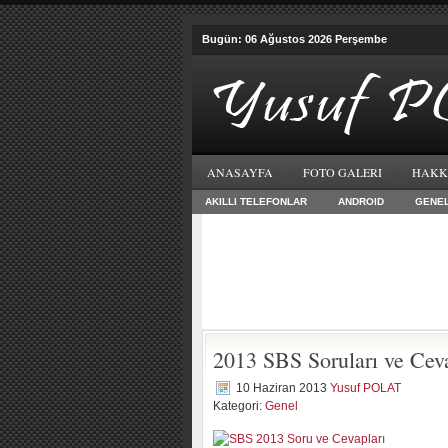
Bugün: 06 Ağustos 2026 Perşembe
ANASAYFA
FOTO GALERI
HAKK
AKILLI TELEFONLAR
ANDROID
GENE
2013 SBS Soruları ve Ceva
10 Haziran 2013
Yusuf POLAT
Kategori:
Genel