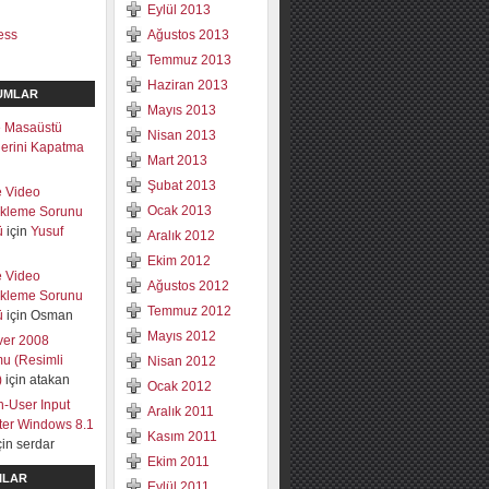
Eylül 2013
ess
Ağustos 2013
Temmuz 2013
Haziran 2013
UMLAR
Mayıs 2013
 Masaüstü
Nisan 2013
mlerini Kapatma
Mart 2013
Şubat 2013
e Video
Ocak 2013
ekleme Sorunu
ü
için
Yusuf
Aralık 2012
Ekim 2012
e Video
Ağustos 2012
ekleme Sorunu
Temmuz 2012
ü
için
Osman
Mayıs 2012
ver 2008
u (Resimli
Nisan 2012
)
için
atakan
Ocak 2012
-User Input
Aralık 2011
lter Windows 8.1
Kasım 2011
çin
serdar
Ekim 2011
ILAR
Eylül 2011