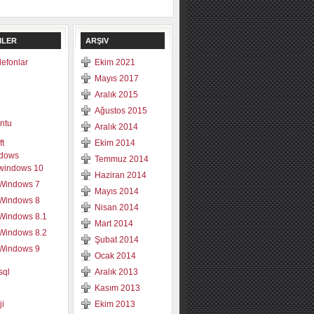
ILER
ARŞIV
elefonlar
Ekim 2021
Mayıs 2017
Aralık 2015
Ağustos 2015
ntu
Aralık 2014
ft
Ekim 2014
dows
Temmuz 2014
windows 10
Haziran 2014
Windows 7
Mayıs 2014
Windows 8
Nisan 2014
Windows 8.1
Mart 2014
Windows 8.2
Şubat 2014
Windows 9
Ocak 2014
sql
Aralık 2013
Kasım 2013
ji
Ekim 2013