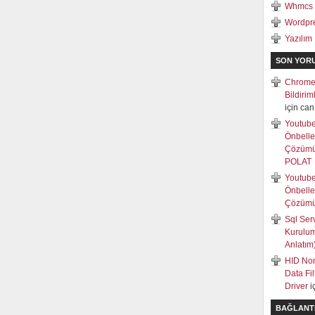
Whmcs
Wordpr
Yazılım
SON YOR
Chrome
Bildiri
için
can
Youtub
Önbell
Çözüm
POLAT
Youtub
Önbell
Çözüm
Sql Ser
Kurulum
Anlatım
HID Non
Data Fi
Driver
i
BAĞLANT