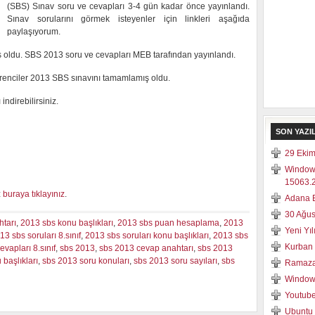
(SBS) Sınav soru ve cevapları 3-4 gün kadar önce yayınlandı.
Sınav sorularını görmek isteyenler için linkleri aşağıda
paylaşıyorum.
iş oldu. SBS 2013 soru ve cevapları MEB tarafından yayınlandı.
renciler 2013 SBS sınavını tamamlamış oldu.
ndirebilirsiniz.
SON YAZI
29 Ekim
Window
15063.2
z
buraya tıklayınız
.
Adana E
30 Ağus
tarı
,
2013 sbs konu başlıkları
,
2013 sbs puan hesaplama
,
2013
Yeni Yı
13 sbs soruları 8.sınıf
,
2013 sbs soruları konu başlıkları
,
2013 sbs
Kurban 
evapları 8.sınıf
,
sbs 2013
,
sbs 2013 cevap anahtarı
,
sbs 2013
 başlıkları
,
sbs 2013 soru konuları
,
sbs 2013 soru sayıları
,
sbs
Ramaza
Windows
Youtube
Ubuntu 