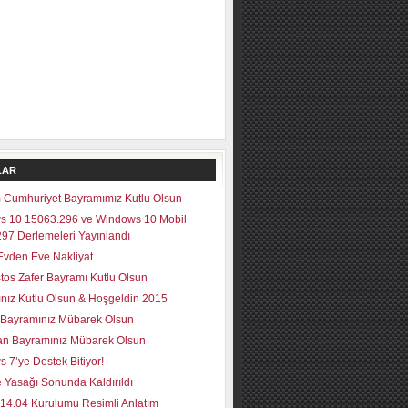
LAR
 Cumhuriyet Bayramımız Kutlu Olsun
s 10 15063.296 ve Windows 10 Mobil
97 Derlemeleri Yayınlandı
vden Eve Nakliyat
tos Zafer Bayramı Kutlu Olsun
lınız Kutlu Olsun & Hoşgeldin 2015
Bayramınız Mübarek Olsun
n Bayramınız Mübarek Olsun
 7’ye Destek Bitiyor!
 Yasağı Sonunda Kaldırıldı
14.04 Kurulumu Resimli Anlatım