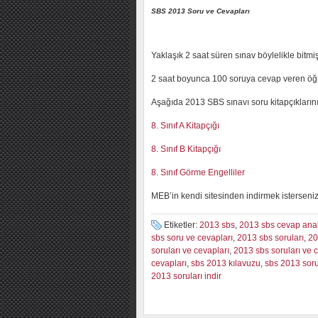
SBS 2013 Soru ve Cevapları
Yaklaşık 2 saat süren sınav böylelikle bitm
2 saat boyunca 100 soruya cevap veren öğ
Aşağıda 2013 SBS sınavı soru kitapçıklarını i
8. Sınıf A Kitapçığı
8. Sınıf B Kitapçığı
8. Sınıf Görme Engelliler
MEB’in kendi sitesinden indirmek isterseni
Etiketler:
2013 sbs
,
2013 sbs cevap anah
sbs soru ve cevapları
,
2013 sbs soruları
,
20
soruları ve cevapları
,
2013 sbs soruları ve c
cevapları
,
sbs 2013 kılavuzu
,
sbs 2013 soru
2013 soruları indir