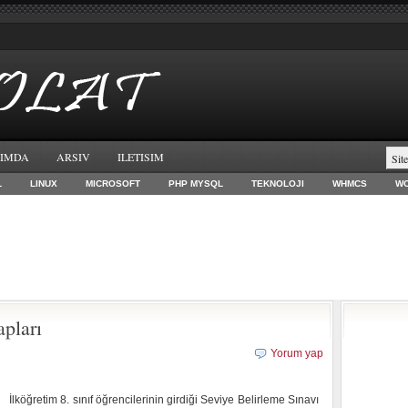
IMDA
ARSIV
ILETISIM
L
LINUX
MICROSOFT
PHP MYSQL
TEKNOLOJI
WHMCS
W
pları
Yorum yap
İlköğretim 8. sınıf öğrencilerinin girdiği Seviye Belirleme Sınavı