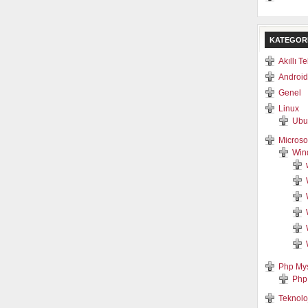
KATEGOR
Akıllı T
Android
Genel
Linux
Ubu
Microso
Win
Php My
Php
Teknolo