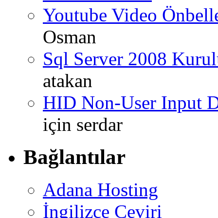
Youtube Video Önbel
Osman
Sql Server 2008 Kurul
atakan
HID Non-User Input Da
için
serdar
Bağlantılar
Adana Hosting
İngilizce Çeviri