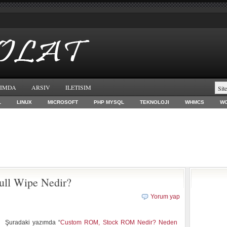
IMDA
ARSIV
ILETISIM
L
LINUX
MICROSOFT
PHP MYSQL
TEKNOLOJI
WHMCS
W
ull Wipe Nedir?
Yorum yap
Şuradaki yazımda “
Custom ROM, Stock ROM Nedir? Neden