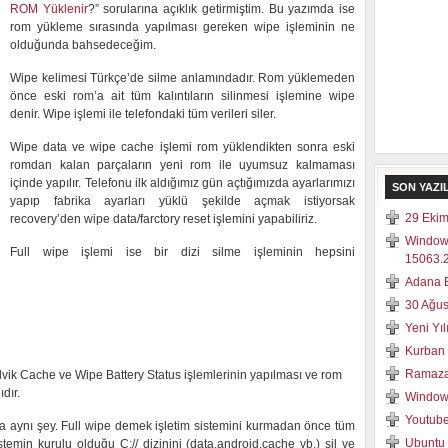
ROM Yüklenir
?” sorularına açıklık getirmiştim. Bu yazımda ise
rom yükleme sırasında yapılması gereken wipe işleminin ne
olduğunda bahsedeceğim.
Wipe kelimesi Türkçe’de silme anlamındadır. Rom yüklemeden
önce eski rom’a ait tüm kalıntıların silinmesi işlemine wipe
denir. Wipe işlemi ile telefondaki tüm verileri siler.
Wipe data ve wipe cache işlemi rom yüklendikten sonra eski
romdan kalan parçaların yeni rom ile uyumsuz kalmaması
içinde yapılır. Telefonu ilk aldığımız gün açtığımızda ayarlarımızı
SON YAZI
yapıp fabrika ayarları yüklü şekilde açmak istiyorsak
29 Ekim
recovery’den wipe data/farctory reset işlemini yapabiliriz.
Window
Full wipe işlemi ise bir dizi silme işleminin hepsini
15063.2
Adana E
30 Ağus
Yeni Yı
Kurban 
Ramaza
vik Cache ve Wipe Battery Status işlemlerinin yapılması ve rom
dır.
Windows
Youtube
la aynı şey. Full wipe demek işletim sistemini kurmadan önce tüm
Ubuntu 
stemin kurulu olduğu C:// dizinini (data,android,cache vb.) sil ve