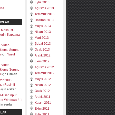
Eylül 2013
ess
Ağustos 2013
Temmuz 2013
Haziran 2013
UMLAR
Mayıs 2013
 Masaüstü
Nisan 2013
mlerini Kapatma
Mart 2013
Şubat 2013
e Video
Ocak 2013
ekleme Sorunu
ü
için
Yusuf
Aralık 2012
Ekim 2012
e Video
Ağustos 2012
ekleme Sorunu
Temmuz 2012
ü
için
Osman
Mayıs 2012
ver 2008
u (Resimli
Nisan 2012
)
için
atakan
Ocak 2012
-User Input
Aralık 2011
lter Windows 8.1
Kasım 2011
çin
serdar
Ekim 2011
ILAR
Eylül 2011