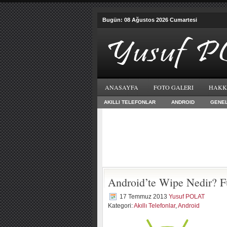
Bugün: 08 Ağustos 2026 Cumartesi
ANASAYFA
FOTO GALERI
HAKK
AKILLI TELEFONLAR
ANDROID
GENE
Android’te Wipe Nedir? F
17 Temmuz 2013
Yusuf POLAT
Kategori:
Akıllı Telefonlar
,
Android