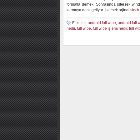
formatla demek. Sonrasında istersek wind
kurmaya denk geliyor. İstersek orjinal
stock
Etiketler:
android full wipe
,
android full 
nedir
,
full wipe
,
full wipe işlemi nedir
,
full wi