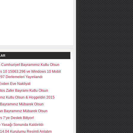
LAR
 Cumhuriyet Bayramımız Kutlu Olsun
s 10 15063.296 ve Windows 10 Mobil
97 Derlemeleri Yayınlandı
vden Eve Nakliyat
tos Zafer Bayramı Kutlu Olsun
lınız Kutlu Olsun & Hoşgeldin 2015
Bayramınız Mübarek Olsun
n Bayramınız Mübarek Olsun
 7’ye Destek Bitiyor!
 Yasağı Sonunda Kaldırıldı
14.04 Kurulumu Resimli Anlatım