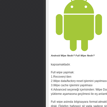
Android Wipe Nedir? Full Wipe Nedir?
kapsamaktadır.
Full wipe yapmak:
1.Recovery’den
2.Wipe data/factory reset işlemini yapılması
3.Wipe cache işlemini yapılması
4.Advanced seçeneği içerisinden: Wipe Dal
yükleme aşamasına geçilmesi ile eş anlamlı
Full wipe aslında bilgisayara format atmak
diski (Telefon hafızası) sil yada sadece si