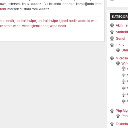
ows, istersek linux kurarız. Bu kısımda
android
karşılığında rom
 rom
istersek custom rom kurarız.
KATEGOR
wipe nedir
,
android wipe
,
android wipe işlemi nedir
,
android wipe
Akıllı T
pe nedir
,
wipe
,
wipe işlemi nedir
,
wipe nedir
Android
Genel
Linux
Ubu
Microso
Win
Php My
Php
Teknolo