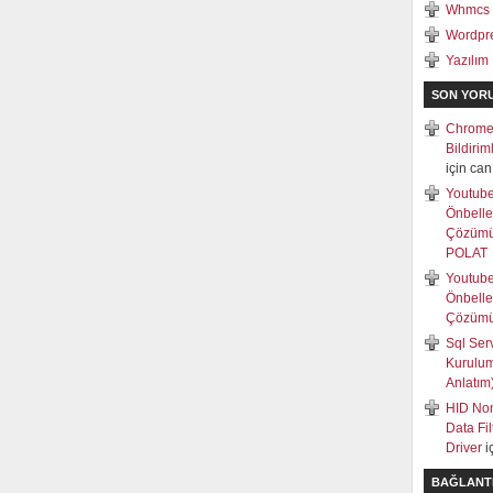
Whmcs
Wordpr
Yazılım
SON YOR
Chrome
Bildiri
için
can
Youtub
Önbell
Çözüm
POLAT
Youtub
Önbell
Çözüm
Sql Ser
Kurulum
Anlatım
HID Non
Data Fi
Driver
i
BAĞLANT