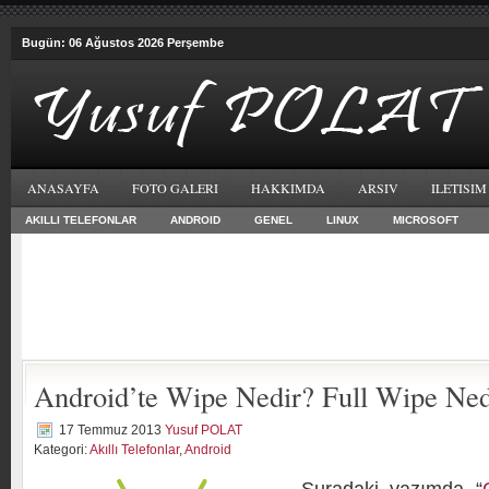
Bugün: 06 Ağustos 2026 Perşembe
ANASAYFA
FOTO GALERI
HAKKIMDA
ARSIV
ILETISIM
AKILLI TELEFONLAR
ANDROID
GENEL
LINUX
MICROSOFT
Android’te Wipe Nedir? Full Wipe Ned
17 Temmuz 2013
Yusuf POLAT
Kategori:
Akıllı Telefonlar
,
Android