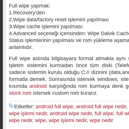
Full wipe yapmak:
1.Recovery’den
2.Wipe data/factory reset işlemini yapılması
3.Wipe cache işlemini yapılması
4.Advanced seçeneği içerisinden: Wipe Dalvik Cach
Status işlemlerinin yapılması ve rom yükleme aşamas
anlamlıdır.
Full wipe aslında bilgisayara format atmakla aynı
işletim sistemini kurmadan önce tüm diski (Telef
sadece sistemin kurulu olduğu C:// dizinini (data,and
formatla demek. Sonrasında istersek windows, ister
kısımda
android
karşılığında rom kurmaya denk geli
stock rom
istersek custom rom kurarız.
Etiketler:
android full wipe
,
android full wipe nedir
,
wipe işlemi nedir
,
android wipe nedir
,
full wipe
,
full w
wipe nedir
,
wipe
,
wipe işlemi nedir
,
wipe nedir