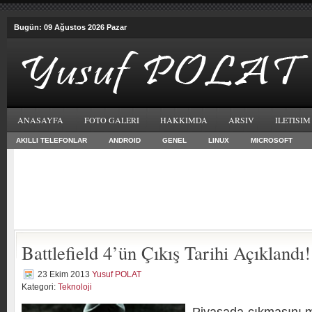
Bugün: 09 Ağustos 2026 Pazar
ANASAYFA
FOTO GALERI
HAKKIMDA
ARSIV
ILETISIM
AKILLI TELEFONLAR
ANDROID
GENEL
LINUX
MICROSOFT
Battlefield 4’ün Çıkış Tarihi Açıklandı!
23 Ekim 2013
Yusuf POLAT
Kategori:
Teknoloji