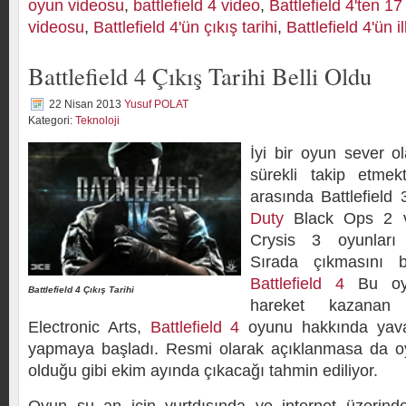
oyun videosu
,
battlefield 4 video
,
Battlefield 4'ten 1
videosu
,
Battlefield 4'ün çıkış tarihi
,
Battlefield 4'ün 
Battlefield 4 Çıkış Tarihi Belli Oldu
22 Nisan 2013
Yusuf POLAT
Kategori:
Teknoloji
İyi bir oyun sever o
sürekli takip etmekt
arasında Battlefield
Duty
Black Ops 2 v
Crysis 3 oyunları 
Sırada çıkmasını 
Battlefield 4
Bu oyun
Battlefield 4 Çıkış Tarihi
hareket kazanan
Electronic Arts,
Battlefield 4
oyunu hakkında yava
yapmaya başladı. Resmi olarak açıklanmasa da oyu
olduğu gibi ekim ayında çıkacağı tahmin ediliyor.