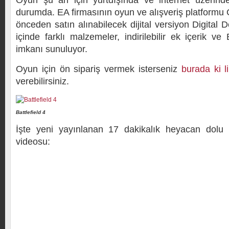
Oyun şu an için yurtdışında ve internet üzerinde
durumda. EA firmasının oyun ve alışveriş platformu O
önceden satın alınabilecek dijital versiyon Digital 
içinde farklı malzemeler, indirilebilir ek içerik ve
imkanı sunuluyor.
Oyun için ön sipariş vermek isterseniz
burada ki l
verebilirsiniz.
Battlefield 4
İşte yeni yayınlanan 17 dakikalık heyacan dolu
videosu: