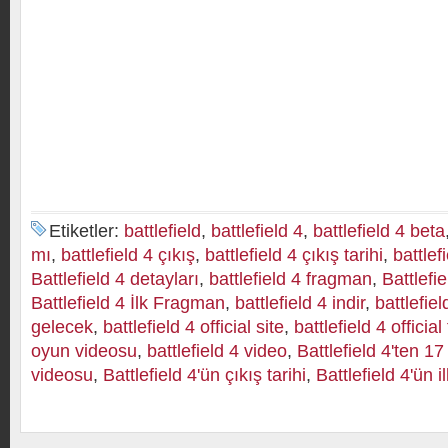
Etiketler:
battlefield
,
battlefield 4
,
battlefield 4 beta
mı
,
battlefield 4 çıkış
,
battlefield 4 çıkış tarihi
,
battlef
Battlefield 4 detayları
,
battlefield 4 fragman
,
Battlefie
Battlefield 4 İlk Fragman
,
battlefield 4 indir
,
battlefie
gelecek
,
battlefield 4 official site
,
battlefield 4 official 
oyun videosu
,
battlefield 4 video
,
Battlefield 4'ten 1
videosu
,
Battlefield 4'ün çıkış tarihi
,
Battlefield 4'ün 