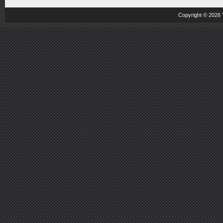
Copyright © 2026