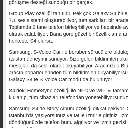
görüşme desteği sunduğu bir gerçek.
Group Play özelliği tanıtıldı. Pek çok Galaxy S4 birle
7.1 ses sistemi oluşturabiliyor, tüm şarkıları bir arad
Toplamda 8 tane telefon birleşrbiliyor ve hepsinde a
olarak çalabiliyor. Bana göre güzel bir özellik ama 
herkeste S4 olursa.
Samsung, S-Voice Car ile beraber sürücülere oldukça 
asistan deneyimi sunuyor. Size gelen bildirimleri okuy
mesajları da sesli olarak okuyabiliyor. Aracınızda Bl
aracın hoparlörlerinden tüm bildirimleri duyabiliyo
Galaxy S4’te S-Voice Car modu da bulunuyor.
S4’deki HomeSync özelliği ile NFC ve WiFi’yi tamame
kullanıp, tüm cihazları telefondan yönetebiliyorsunuz
Samsung S4’de Story Albüm özelliği dikkat çekiyor. 
İstanbul’da yaşıyorsunuz ve tatile İzmir’e gittiniz. İz
döndüğünüzde telefon bunu algılıyor ve İzmir gezisi 