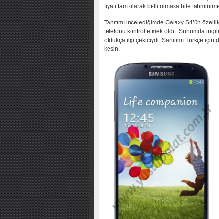
fiyatı tam olarak belli olmasa bile tahminim
Tanıtımı incelediğimde Galaxy S4’ün özellik
telefonu kontrol etmek oldu. Sunumda ingili
oldukça ilgi çekiciydi. Sanırımı Türkçe için
kesin.