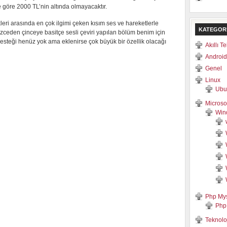
e göre 2000 TL’nin altında olmayacaktır.
leri arasında en çok ilgimi çeken kısım ses ve hareketlerle
KATEGOR
zceden çinceye basitçe sesli çeviri yapılan bölüm benim için
 desteği henüz yok ama eklenirse çok büyük bir özellik olacağı
Akıllı T
Android
Genel
Linux
Ubu
Microso
Win
Php My
Php
Teknolo