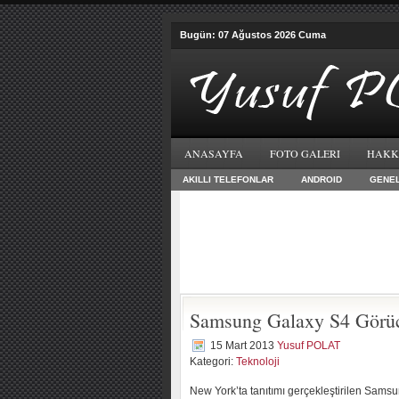
Bugün: 07 Ağustos 2026 Cuma
ANASAYFA
FOTO GALERI
HAKK
AKILLI TELEFONLAR
ANDROID
GENE
Samsung Galaxy S4 Görüc
15 Mart 2013
Yusuf POLAT
Kategori:
Teknoloji
New York’ta tanıtımı gerçekleştirilen Sams