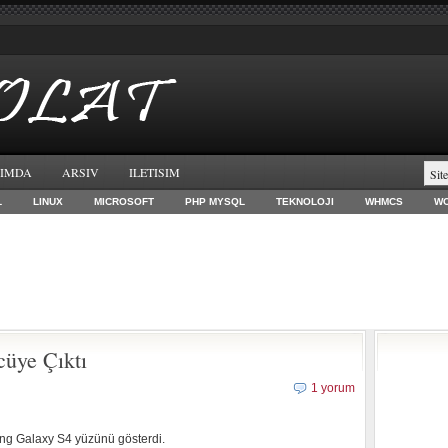
IMDA
ARSIV
ILETISIM
L
LINUX
MICROSOFT
PHP MYSQL
TEKNOLOJI
WHMCS
W
üye Çıktı
1 yorum
ung Galaxy S4 yüzünü gösterdi.