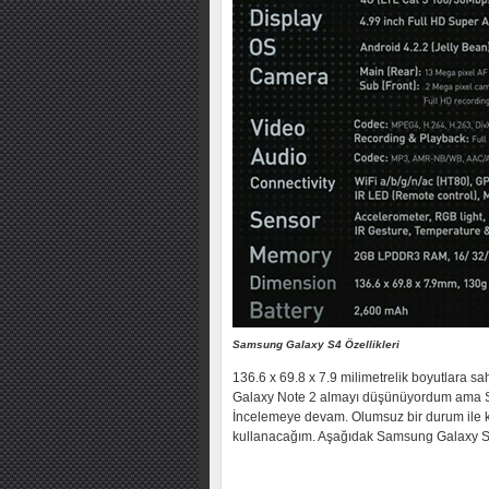
Samsung Galaxy S4 Özellikleri
136.6 x 69.8 x 7.9 milimetrelik boyutlara sa
Galaxy Note 2 almayı düşünüyordum ama S4’ü
İncelemeye devam. Olumsuz bir durum ile 
kullanacağım. Aşağıdak Samsung Galaxy S4 