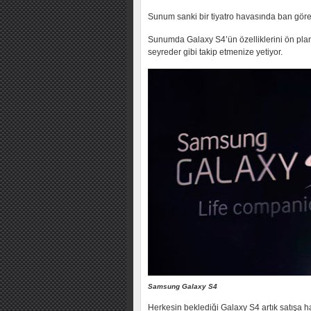
Sunum sanki bir tiyatro havasında ban göre ç
Sunumda Galaxy S4’ün özelliklerini ön pland
seyreder gibi takip etmenize yetiyor.
Samsung Galaxy S4
Herkesin beklediği Galaxy S4 artık satışa 