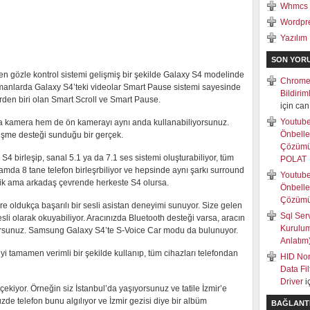
Whmcs
Wordpr
Yazılım
SON YOR
n gözle kontrol sistemi gelişmiş bir şekilde Galaxy S4 modelinde
Chrome
amanlarda Galaxy S4’teki videolar Smart Pause sistemi sayesinde
Bildiri
rden biri olan Smart Scroll ve Smart Pause.
için
can
Youtub
a kamera hem de ön kamerayı aynı anda kullanabiliyorsunuz.
Önbell
örüşme desteği sunduğu bir gerçek.
Çözüm
 S4 birleşip, sanal 5.1 ya da 7.1 ses sistemi oluşturabiliyor, tüm
POLAT
lamda 8 tane telefon birleşrbiliyor ve hepsinde aynı şarkı surround
Youtub
llik ama arkadaş çevrende herkeste S4 olursa.
Önbell
Çözüm
e oldukça başarılı bir sesli asistan deneyimi sunuyor. Size gelen
Sql Ser
sesli olarak okuyabiliyor. Aracınızda Bluetooth desteği varsa, aracın
Kurulum
iyorsunuz. Samsung Galaxy S4’te S-Voice Car modu da bulunuyor.
Anlatım
i tamamen verimli bir şekilde kullanıp, tüm cihazları telefondan
HID Non
Data Fi
Driver
i
ekiyor. Örneğin siz İstanbul’da yaşıyorsunuz ve tatile İzmir’e
üzde telefon bunu algılıyor ve İzmir gezisi diye bir albüm
BAĞLANT