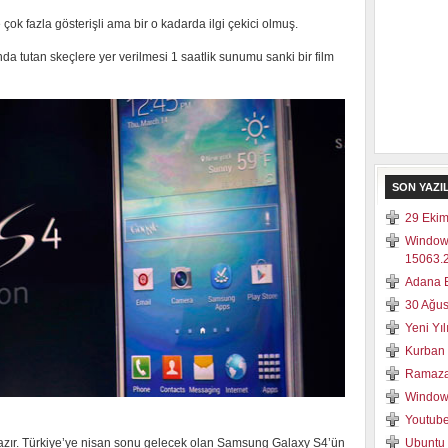
ok fazla gösterişli ama bir o kadarda ilgi çekici olmuş.
a tutan skeçlere yer verilmesi 1 saatlik sunumu sanki bir film
SON YAZI
29 Ekim
Window
15063.2
Adana E
30 Ağus
Yeni Yı
Kurban 
Ramaza
Windows
Youtube
hazır. Türkiye’ye nisan sonu gelecek olan Samsung Galaxy S4’ün
Ubuntu 