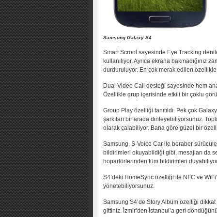
Samsung Galaxy S4
Smart Scrool sayesinde Eye Tracking denile
kullanılıyor. Ayrıca ekrana bakmadığınız z
durduruluyor. En çok merak edilen özellikle
Dual Video Call desteği sayesinde hem an
Özellikle grup içerisinde etkili bir çoklu g
Group Play özelliği tanıtıldı. Pek çok Galaxy
şarkıları bir arada dinleyebiliyorsunuz. Top
olarak çalabiliyor. Bana göre güzel bir öze
Samsung, S-Voice Car ile beraber sürücüler
bildirimleri okuyabildiği gibi, mesajları da 
hoparlörlerinden tüm bildirimleri duyabil
S4’deki HomeSync özelliği ile NFC ve WiFi’y
yönetebiliyorsunuz.
Samsung S4’de Story Albüm özelliği dikkat ç
gittiniz. İzmir’den İstanbul’a geri döndüğün