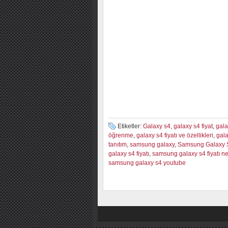
Etiketler:
Galaxy s4
,
galaxy s4 fiyat
,
gala
öğrenme
,
galaxy s4 fiyatı ve özellikleri
,
gala
tanıtım
,
samsung galaxy
,
Samsung Galaxy 
galaxy s4 fiyatı
,
samsung galaxy s4 fiyatı ne
samsung galaxy s4 youtube