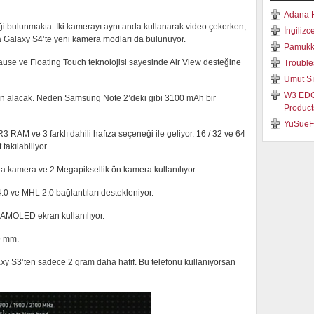
Adana 
 bulunmakta. İki kamerayı aynı anda kullanarak video çekerken,
İngilizc
ca Galaxy S4’te yeni kamera modları da bulunuyor.
Pamukka
use ve Floating Touch teknolojisi sayesinde Air View desteğine
Trouble
Umut S
W3 EDGE
n alacak. Neden Samsung Note 2’deki gibi 3100 mAh bir
Product
YuSueF
RAM ve 3 farklı dahili hafıza seçeneği ile geliyor. 16 / 32 ve 64
akılabiliyor.
 kamera ve 2 Megapiksellik ön kamera kullanılıyor.
4.0 ve MHL 2.0 bağlantıları destekleniyor.
AMOLED ekran kullanılıyor.
9 mm.
xy S3’ten sadece 2 gram daha hafif. Bu telefonu kullanıyorsan