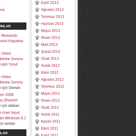
Eylül 2013
ess
Ağustos 2013
Temmuz 2013
Haziran 2013
UMLAR
Mayıs 2013
 Masaüstü
Nisan 2013
mlerini Kapatma
Mart 2013
Şubat 2013
e Video
Ocak 2013
ekleme Sorunu
ü
için
Yusuf
Aralık 2012
Ekim 2012
e Video
Ağustos 2012
ekleme Sorunu
Temmuz 2012
ü
için
Osman
Mayıs 2012
ver 2008
u (Resimli
Nisan 2012
)
için
atakan
Ocak 2012
-User Input
Aralık 2011
lter Windows 8.1
Kasım 2011
çin
serdar
Ekim 2011
ILAR
Eylül 2011