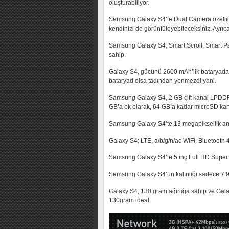
oluşturabiliyor.
Samsung Galaxy S4’te Dual Camera özelliği
kendinizi de görüntüleyebileceksiniz. Ayrı
Samsung Galaxy S4, Smart Scroll, Smart Pa
sahip.
Galaxy S4, gücünü 2600 mAh’lik bataryada
bataryad olsa tadından yenmezdi yani.
Samsung Galaxy S4, 2 GB çift kanal LPDDR3 
GB’a ek olarak, 64 GB’a kadar microSD kart t
Samsung Galaxy S4’te 13 megapiksellik ana
Galaxy S4; LTE, a/b/g/n/ac WiFi, Bluetooth 
Samsung Galaxy S4’te 5 inç Full HD Super 
Samsung Galaxy S4’ün kalınlığı sadece 7.
Galaxy S4, 130 gram ağırlığa sahip ve Gala
130gram ideal.