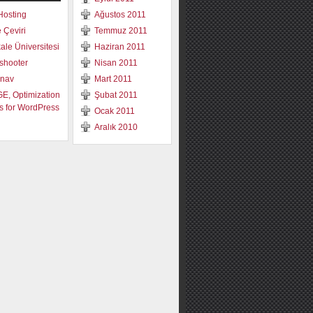
Hosting
Ağustos 2011
e Çeviri
Temmuz 2011
le Üniversitesi
Haziran 2011
shooter
Nisan 2011
ınav
Mart 2011
, Optimization
Şubat 2011
s for WordPress
Ocak 2011
Aralık 2010