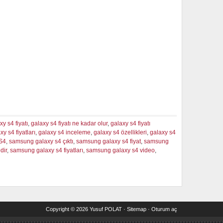
xy s4 fiyatı
,
galaxy s4 fiyatı ne kadar olur
,
galaxy s4 fiyatı
xy s4 fiyatları
,
galaxy s4 inceleme
,
galaxy s4 özellikleri
,
galaxy s4
S4
,
samsung galaxy s4 çıktı
,
samsung galaxy s4 fiyat
,
samsung
dir
,
samsung galaxy s4 fiyatları
,
samsung galaxy s4 video
,
Copyright © 2026
Yusuf POLAT
·
Sitemap
·
Oturum aç