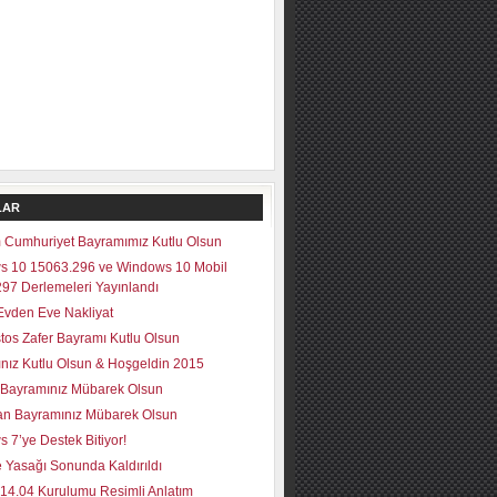
LAR
 Cumhuriyet Bayramımız Kutlu Olsun
s 10 15063.296 ve Windows 10 Mobil
97 Derlemeleri Yayınlandı
vden Eve Nakliyat
tos Zafer Bayramı Kutlu Olsun
lınız Kutlu Olsun & Hoşgeldin 2015
Bayramınız Mübarek Olsun
n Bayramınız Mübarek Olsun
 7’ye Destek Bitiyor!
 Yasağı Sonunda Kaldırıldı
14.04 Kurulumu Resimli Anlatım