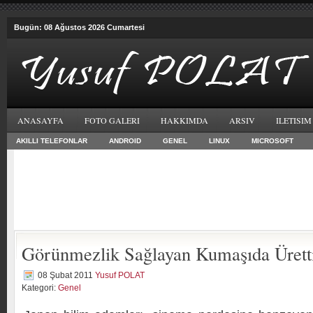
Bugün: 08 Ağustos 2026 Cumartesi
ANASAYFA
FOTO GALERI
HAKKIMDA
ARSIV
ILETISIM
AKILLI TELEFONLAR
ANDROID
GENEL
LINUX
MICROSOFT
Görünmezlik Sağlayan Kumaşıda Üretti
08 Şubat 2011
Yusuf POLAT
Kategori:
Genel