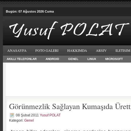
Bugün: 07 Ağustos 2026 Cuma
ANASAYFA
FOTO GALERI
HAKKIMDA
ARSIV
ILETISIM
AKILLI TELEFONLAR
ANDROID
GENEL
LINUX
MICROSOFT
Görünmezlik Sağlayan Kumaşıda Üretti
08 Şubat 2011
Yusuf POLAT
Kategori:
Genel