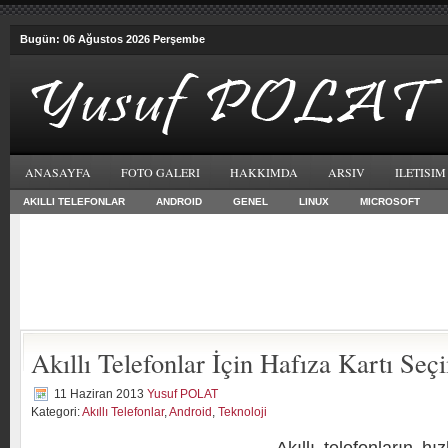
Bugün: 06 Ağustos 2026 Perşembe
ANASAYFA
FOTO GALERI
HAKKIMDA
ARSIV
ILETISIM
AKILLI TELEFONLAR
ANDROID
GENEL
LINUX
MICROSOFT
Akıllı Telefonlar İçin Hafıza Kartı Seç
11 Haziran 2013
Yusuf POLAT
Kategori:
Akıllı Telefonlar
,
Android
,
Teknoloji