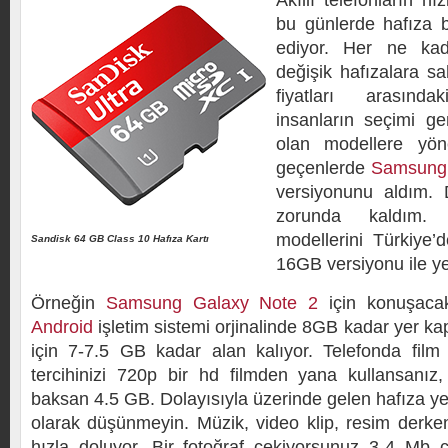
Akıllı telefonların hı
bu günlerde hafıza b
ediyor. Her ne kada
değişik hafızalara s
fiyatları arasınd
insanların seçimi g
olan modellere yön
geçenlerde
Samsung 
versiyonunu aldım.
zorunda kaldı
modellerini Türkiye’
Sandisk 64 GB Class 10 Hafıza Kartı
16GB versiyonu ile y
Örneğin
Samsung Galaxy Note 2
için konuşacak 
Android
işletim sistemi orjinalinde 8GB kadar yer kap
için 7-7.5 GB kadar alan kalıyor. Telefonda film
tercihinizi 720p bir hd filmden yana kullansanız
baksan 4.5 GB. Dolayısıyla üzerinde gelen hafıza yet
olarak düşünmeyin. Müzik, video klip, resim derken
hızla doluyor. Bir fotoğraf çekiyorsunuz 3-4 Mb c