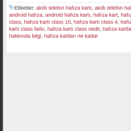
Etiketler:
akıllı telefon hafıza kartı
,
akıllı telefon ha
android hafıza
,
android hafıza kartı
,
hafıza kart
,
hafı
class
,
hafıza kartı class 10
,
hafıza kartı class 4
,
hafı
kartı class farkı
,
hafıza kartı class nedir
,
hafıza kartla
hakkında bilgi
,
hafıza kartları ne kadar