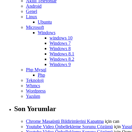
Akıllı Telefonlar
Android
Genel
Linux
Ubuntu
Microsoft
Windows
windows 10
Windows 7
Windows 8
Windows 8.1
Windows 8.2
Windows 9
Php Mysql
Php
Teknoloji
Whmcs
Wordpress
Yazılım
Son Yorumlar
Chrome Masaüstü Bildirimlerini Kapatma
için
can
Youtube Video Önbellekleme Sorunu Çözümü
için
Yusu
Youtube Video Önbellekleme Sorunu Çözümü
için
Osm