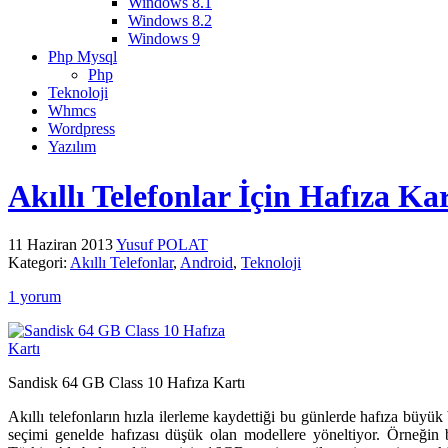
Windows 8.1
Windows 8.2
Windows 9
Php Mysql
Php
Teknoloji
Whmcs
Wordpress
Yazılım
Akıllı Telefonlar İçin Hafıza Ka
11 Haziran 2013
Yusuf POLAT
Kategori:
Akıllı Telefonlar
,
Android
,
Teknoloji
1 yorum
Sandisk 64 GB Class 10 Hafıza Kartı
Akıllı telefonların hızla ilerleme kaydettiği bu günlerde hafıza büyük b
seçimi genelde hafızası düşük olan modellere yöneltiyor. Örneğin