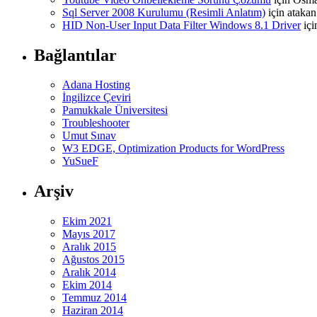
Sql Server 2008 Kurulumu (Resimli Anlatım)
için
atakan
HID Non-User Input Data Filter Windows 8.1 Driver
iç
Bağlantılar
Adana Hosting
İngilizce Çeviri
Pamukkale Üniversitesi
Troubleshooter
Umut Sınav
W3 EDGE, Optimization Products for WordPress
YuSueF
Arşiv
Ekim 2021
Mayıs 2017
Aralık 2015
Ağustos 2015
Aralık 2014
Ekim 2014
Temmuz 2014
Haziran 2014