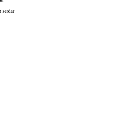
in
serdar