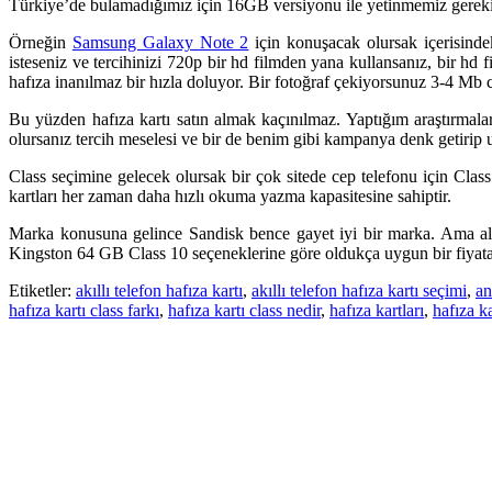
Türkiye’de bulamadığımız için 16GB versiyonu ile yetinmemiz gereki
Örneğin
Samsung Galaxy Note 2
için konuşacak olursak içerisind
isteseniz ve tercihinizi 720p bir hd filmden yana kullansanız, bir h
hafıza inanılmaz bir hızla doluyor. Bir fotoğraf çekiyorsunuz 3-4 Mb c
Bu yüzden hafıza kartı satın almak kaçınılmaz. Yaptığım araştırma
olursanız tercih meselesi ve bir de benim gibi kampanya denk getirip
Class seçimine gelecek olursak bir çok sitede cep telefonu için Clas
kartları her zaman daha hızlı okuma yazma kapasitesine sahiptir.
Marka konusuna gelince Sandisk bence gayet iyi bir marka. Ama al
Kingston 64 GB Class 10 seçeneklerine göre oldukça uygun bir fiyata 
Etiketler:
akıllı telefon hafıza kartı
,
akıllı telefon hafıza kartı seçimi
,
an
hafıza kartı class farkı
,
hafıza kartı class nedir
,
hafıza kartları
,
hafıza ka