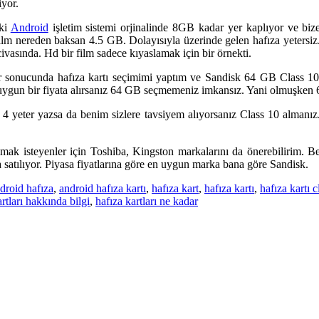
yor.
eki
Android
işletim sistemi orjinalinde 8GB kadar yer kaplıyor ve biz
d film nereden baksan 4.5 GB. Dolayısıyla üzerinde gelen hafıza yetersi
ivasında. Hd bir film sadece kıyaslamak için bir örnekti.
lar sonucunda hafıza kartı seçimimi yaptım ve Sandisk 64 GB Class 1
 uygun bir fiyata alırsanız 64 GB seçmemeniz imkansız. Yani olmuşken 6
s 4 yeter yazsa da benim sizlere tavsiyem alıyorsanız Class 10 almanız.
mak isteyenler için Toshiba, Kingston markalarını da önerebilirim. 
satılıyor. Piyasa fiyatlarına göre en uygun marka bana göre Sandisk.
droid hafıza
,
android hafıza kartı
,
hafıza kart
,
hafıza kartı
,
hafıza kartı c
rtları hakkında bilgi
,
hafıza kartları ne kadar