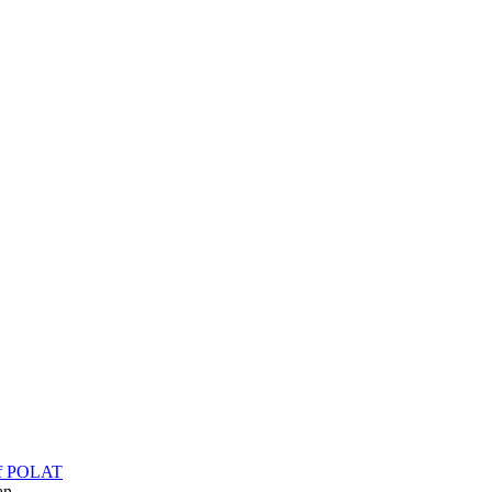
f POLAT
an