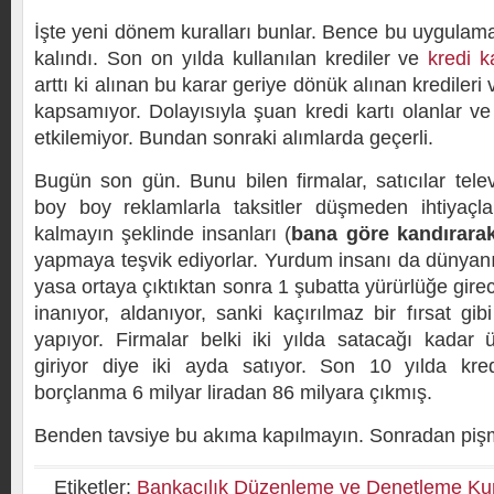
İşte yeni dönem kuralları bunlar. Bence bu uygulam
kalındı. Son on yılda kullanılan krediler ve
kredi k
arttı ki alınan bu karar geriye dönük alınan kredileri ve
kapsamıyor. Dolayısıyla şuan kredi kartı olanlar ve
etkilemiyor. Bundan sonraki alımlarda geçerli.
Bugün son gün. Bunu bilen firmalar, satıcılar telev
boy boy reklamlarla taksitler düşmeden ihtiyaçlar
kalmayın şeklinde insanları (
bana göre kandırarak
yapmaya teşvik ediyorlar. Yurdum insanı da dünyanı
yasa ortaya çıktıktan sonra 1 şubatta yürürlüğe girec
inanıyor, aldanıyor, sanki kaçırılmaz bir fırsat gib
yapıyor. Firmalar belki iki yılda satacağı kadar
giriyor diye iki ayda satıyor. Son 10 yılda kred
borçlanma 6 milyar liradan 86 milyara çıkmış.
Benden tavsiye bu akıma kapılmayın. Sonradan pişma
Etiketler:
Bankacılık Düzenleme ve Denetleme Ku