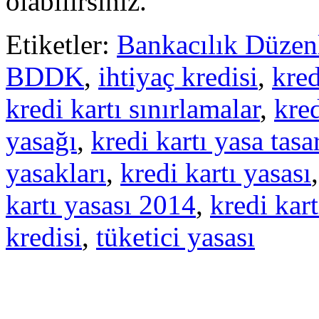
olabilirsiniz.
Etiketler:
Bankacılık Düzen
BDDK
,
ihtiyaç kredisi
,
kred
kredi kartı sınırlamalar
,
kred
yasağı
,
kredi kartı yasa tasar
yasakları
,
kredi kartı yasası
kartı yasası 2014
,
kredi kar
kredisi
,
tüketici yasası