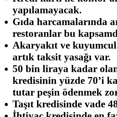
yapılamayacak.
Gıda harcamalarında art
restoranlar bu kapsam
Akaryakıt ve kuyumcula
artık taksit yasağı var.
50 bin liraya kadar olan
kredisinin yüzde 70’i k
tutar peşin ödenmek zo
Taşıt kredisinde vade 4
İhtiyaç kredisinde en fa