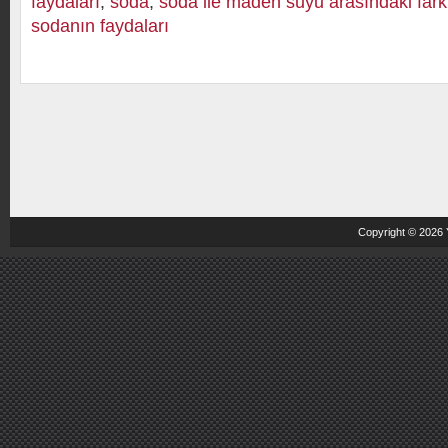
faydaları
,
soda
,
soda ile maden suyu arasındaki fark
sodanın faydaları
Copyright © 2026