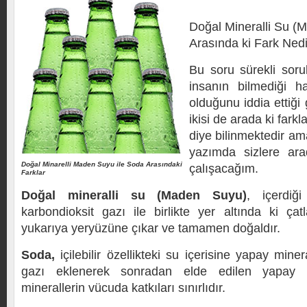
Doğal Mineralli Su (
Arasında ki Fark Ned
Bu soru sürekli sor
insanın bilmediği h
olduğunu iddia ettiği
ikisi de arada ki farkl
diye bilinmektedir ama
yazımda sizlere ara
Doğal Minarelli Maden Suyu ile Soda Arasındaki
çalışacağım.
Farklar
Doğal mineralli su (Maden Suyu)
, içerdiğ
karbondioksit gazı ile birlikte yer altında ki çat
yukarıya yeryüzüne çıkar ve tamamen doğaldır.
Soda,
içilebilir özellikteki su içerisine yapay mine
gazı eklenerek sonradan elde edilen yapay b
minerallerin vücuda katkıları sınırlıdır.