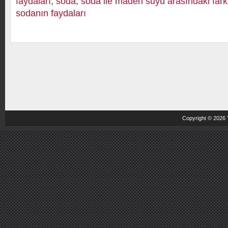
faydaları
,
soda
,
soda ile maden suyu arasındaki fark
sodanın faydaları
Copyright © 2026