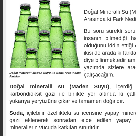
Doğal Mineralli Su (
Arasında ki Fark Ned
Bu soru sürekli sor
insanın bilmediği h
olduğunu iddia ettiği
ikisi de arada ki farkl
diye bilinmektedir ama
yazımda sizlere ara
Doğal Minarelli Maden Suyu ile Soda Arasındaki
çalışacağım.
Farklar
Doğal mineralli su (Maden Suyu)
, içerdiğ
karbondioksit gazı ile birlikte yer altında ki çat
yukarıya yeryüzüne çıkar ve tamamen doğaldır.
Soda,
içilebilir özellikteki su içerisine yapay mine
gazı eklenerek sonradan elde edilen yapay b
minerallerin vücuda katkıları sınırlıdır.