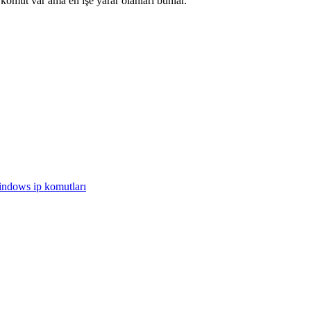
 komut var ama en işe yarar olanları bunlar.
ndows ip komutları