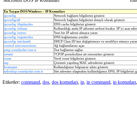
Microsoft DOS IP Komutları
rou
En Yaygın DOS/Windows – IP Komutları
ipconfig
Network bağlantı bilgilerini gösterir.
ipconfig/all
Network bağlantı bilgilerini detaylı olarak gösterir.
ipconfig /displaydns
DNS cache bilgilerini gösterir.
ipconfig /release
Kullanıldığı anda IP adresini serbest bırakır. IP’yi azat eder
ipconfig /renew
Yeni bir IP adresi almaya yarar.
ipconfig /registerdns
DNS bağlantısını yeniler.
ipconfig /setclassid
DHCP Class ID’sini değiştirmeye ve modifiye etmeye yarar
control netconnections
Ağ bağlantılarını açar.
ping yusufpolat.com.tr
Test bağlantısı sağlar.
netstat
TCP/IP protokolüne ait oturumları gösterir.
route
Yerel route bilgilerini gösterir.
arp
Çözümü yapılmış MAC adreslerini gösterir.
hostname
Kullandığımız bilgisayar adını gösterir.
nslookup yusufpolat.com.tr
Site adresine ulaşmakta kullandığımız DNS, IP bilgilerini gö
Etiketler:
command
,
dos
,
dos komutları
,
ip
,
ip command
,
ip komutları