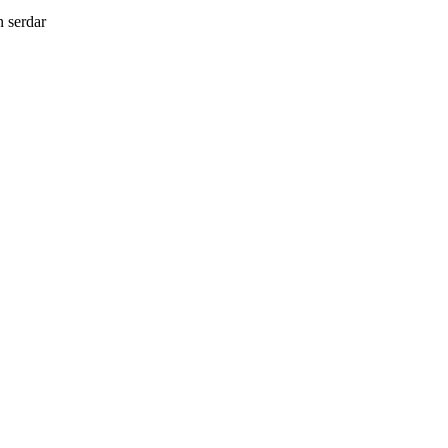
in
serdar