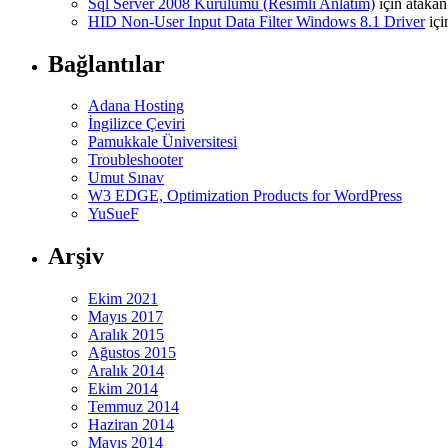
Sql Server 2008 Kurulumu (Resimli Anlatım)
için
atakan
HID Non-User Input Data Filter Windows 8.1 Driver
iç
Bağlantılar
Adana Hosting
İngilizce Çeviri
Pamukkale Üniversitesi
Troubleshooter
Umut Sınav
W3 EDGE, Optimization Products for WordPress
YuSueF
Arşiv
Ekim 2021
Mayıs 2017
Aralık 2015
Ağustos 2015
Aralık 2014
Ekim 2014
Temmuz 2014
Haziran 2014
Mayıs 2014