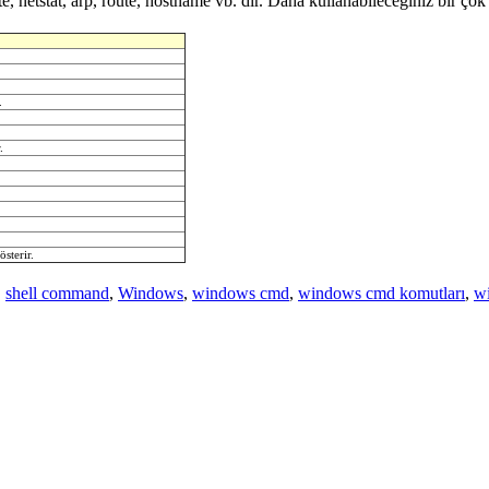
te, netstat, arp, route, hostname vb. dir. Daha kullanabileceğiniz bir çok
.
.
sterir.
,
shell command
,
Windows
,
windows cmd
,
windows cmd komutları
,
wi