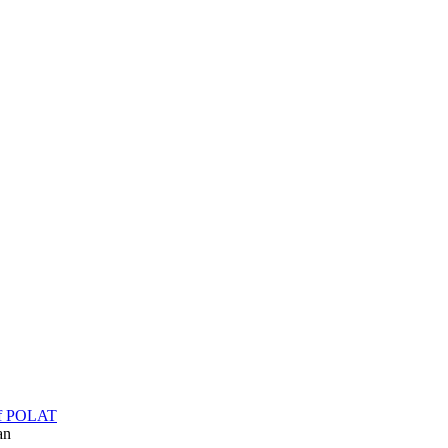
f POLAT
an