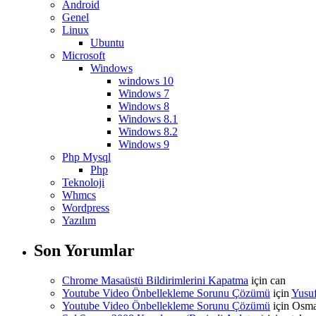
Android
Genel
Linux
Ubuntu
Microsoft
Windows
windows 10
Windows 7
Windows 8
Windows 8.1
Windows 8.2
Windows 9
Php Mysql
Php
Teknoloji
Whmcs
Wordpress
Yazılım
Son Yorumlar
Chrome Masaüstü Bildirimlerini Kapatma
için
can
Youtube Video Önbellekleme Sorunu Çözümü
için
Yusu
Youtube Video Önbellekleme Sorunu Çözümü
için
Osm